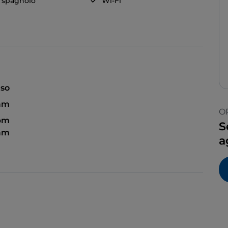
a spagnolo
Wi-Fi
so
 am
O
 pm
S
 am
a