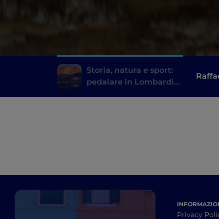
Storia, natura e sport:
Raffa
pedalare in Lombardia
lungo antiche vie
INFORMAZION
Privacy Poli