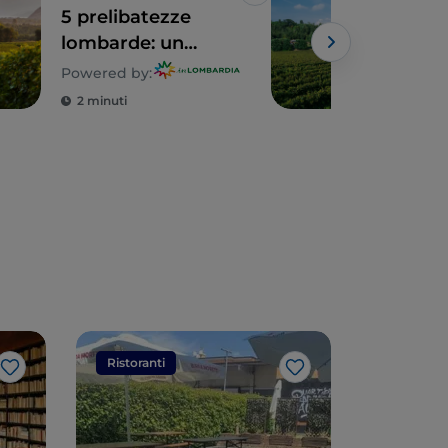
Like
5 prelibatezze
Itin
lombarde: un
eno
territorio tutto da
tra 
Powered by:
gustare
Fra
2 minuti
2 m
Ristoranti
Ristorant
Like
Like