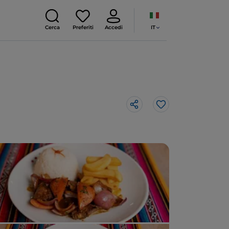
IT
Cerca
Preferiti
Accedi
Like