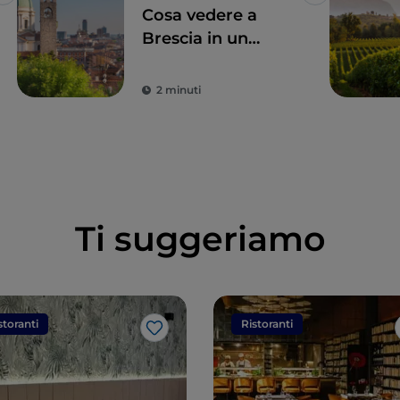
Like
Like
Cosa vedere a
Brescia in un
giorno: attrazioni e
piatti tipici da non
2 minuti
perdere
Ti suggeriamo
storanti
Ristoranti
Like