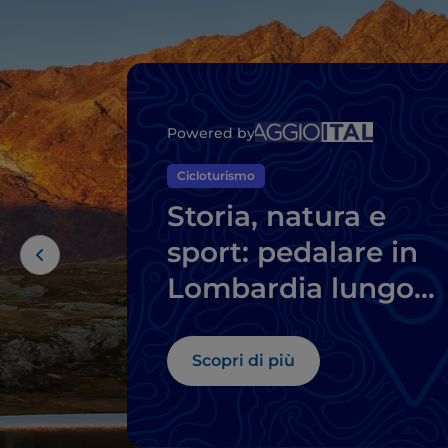
Powered by
Cicloturismo
Storia, natura e
sport: pedalare in
Lombardia lungo
antiche vie
Scopri di più