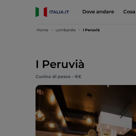
Dove andare
Cosa
Home
Lombardia
I Peruvià
I Peruvià
Cucina di pesce - €€