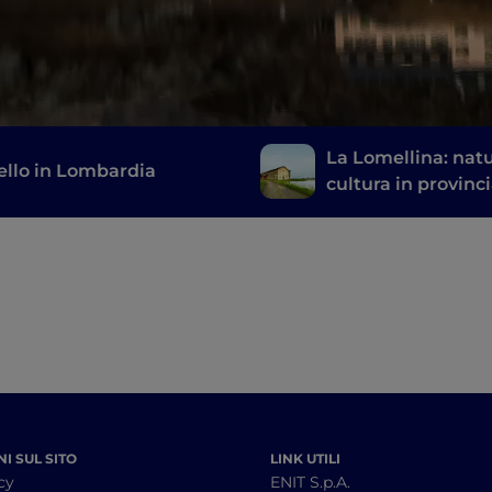
La Lomellina: natu
ello in Lombardia
cultura in provinci
Pavia
I SUL SITO
LINK UTILI
cy
ENIT S.p.A.