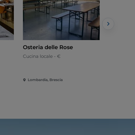
Osteria delle Rose
Pizzium 
Cucina locale - €
Pizzeria - 
Lombardia, Brescia
Lombardia, 