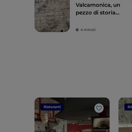
Valcamonica, un
pezzo di storia
lungo 8.000 anni
4 minuti
Ristoranti
Ri
Like