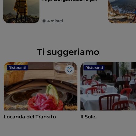
vivere la loro bellezza
4 minuti
Ti suggeriamo
Ristoranti
Ristoranti
Like
Locanda del Transito
Il Sole