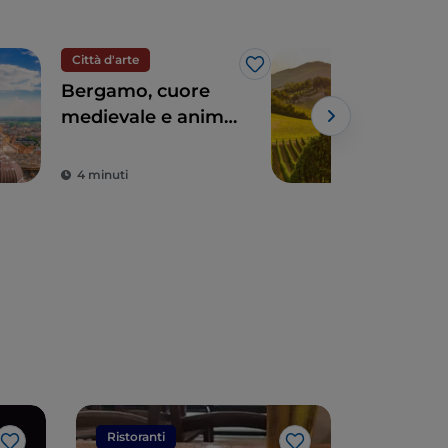
Città d'arte
Eno
Like
Bergamo, cuore
Le 
medievale e anima
del
contemporanea
Powe
4 minuti
5 m
Ristoranti
Ristorant