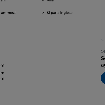
card
Visa
i ammessi
Si parla inglese
O
S
a
 pm
 pm
 pm