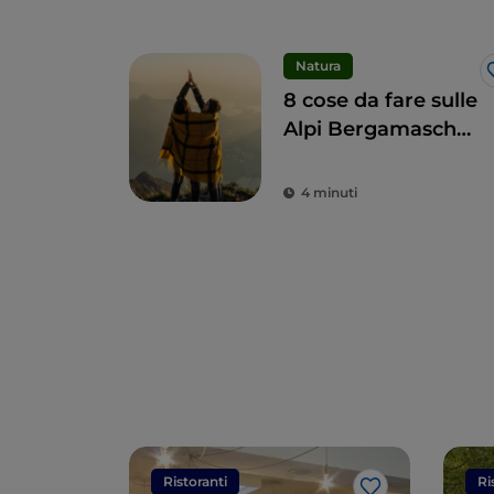
Natura
8 cose da fare sulle
Alpi Bergamasche
per vivere la loro
bellezza
4 minuti
Ristoranti
Ri