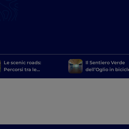
Le scenic roads:
Il Sentiero Verde
Percorsi tra le
dell’Oglio in bicic
meraviglie delle
province di Bergamo e
Brescia