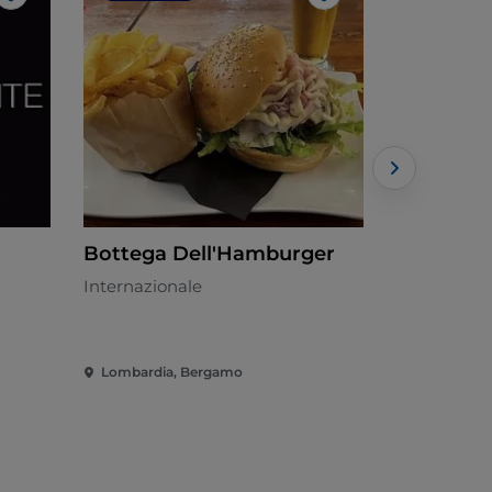
Like
Like
Bottega Dell'Hamburger
Bella Nap
Internazionale
Italiana - €
Lombardia, Bergamo
Lombardia