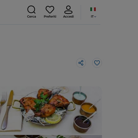
IT
Cerca
Preferiti
Accedi
Like