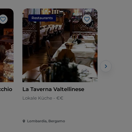
Restaurants
Restaura
Like
Like
cchio
La Taverna Valtellinese
Vineria C
Lokale Küche - €€
Lombardis
Lombardia, Bergamo
Lombardia