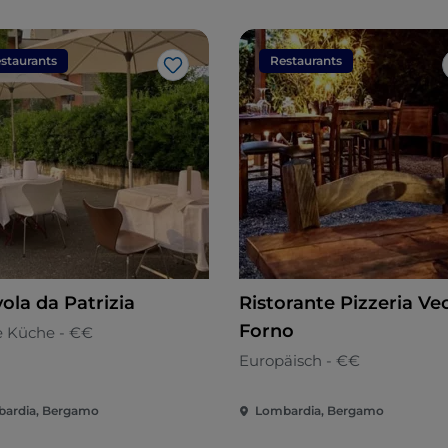
staurants
Restaurants
Like
ola da Patrizia
Ristorante Pizzeria Ve
Forno
e Küche - €€
Europäisch - €€
ardia, Bergamo
Lombardia, Bergamo