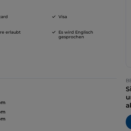
card
Visa
re erlaubt
Es wird Englisch
gesprochen
B
S
u
 pm
a
 pm
 pm