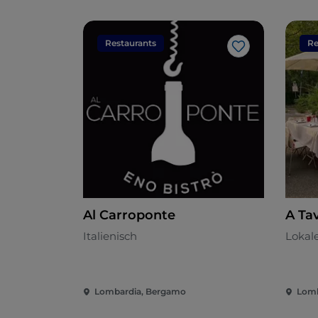
Restaurants
Re
Like
Al Carroponte
A Tav
Italienisch
Lokal
Lombardia, Bergamo
Lomb