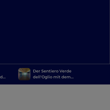
Der Sentiero Verde
nd
dell'Oglio mit dem
oute
Fahrrad
scia