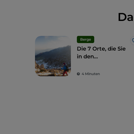
Da
Berge
Die 7 Orte, die Sie
in den
Bergamasker
Alpen nicht
4 Minuten
verpassen sollten