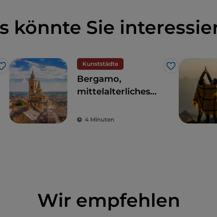
s könnte Sie interessie
Kunststädte
Like
Like
Bergamo,
mittelalterliches
Herz und
zeitgenössische
4 Minuten
Seele
Wir empfehlen