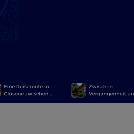
Eine Reiseroute in
Zwischen
Clusone zwischen
Vergangenheit u
Geschichte, Kunst und
Gegenwart: Die R
Zeit
der Mühlen in der
Umgebung von
Bergamo und Bre