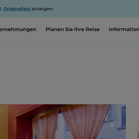
t.
Originaltext
anzeigen.
ernehmungen
Planen Sie Ihre Reise
Informatio