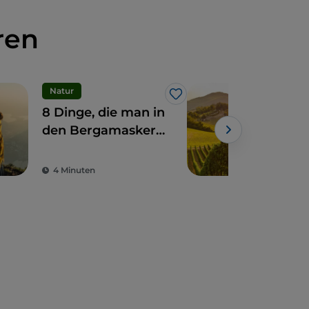
ren
Natur
Ess
Like
8 Dinge, die man in
Die
den Bergamasker
Nua
Alpen tun kann,
Lom
Powe
um ihre Schönheit
4 Minuten
5 M
zu entdecken