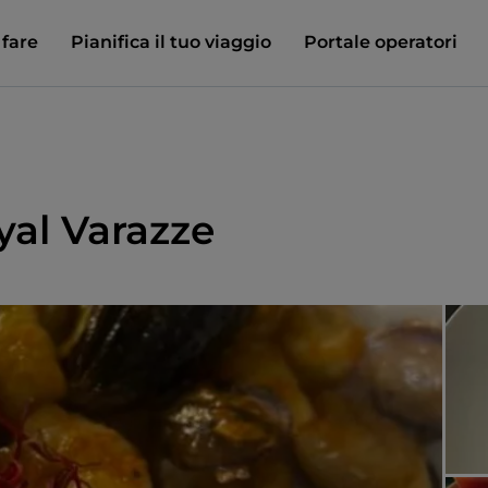
 fare
Pianifica il tuo viaggio
Portale operatori
yal Varazze