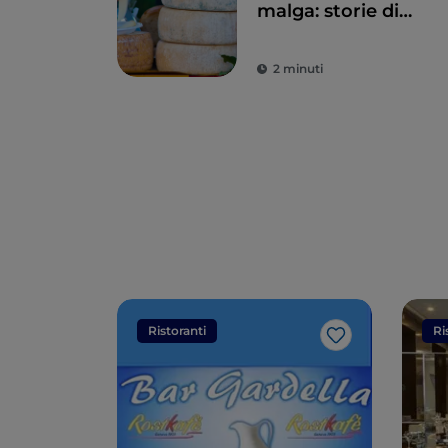
malga: storie di
pascoli, greggi e
montagna
2 minuti
Ristoranti
Ri
Like