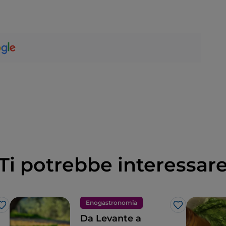
Ti potrebbe interessar
Enogastronomia
Like
Like
Da Levante a