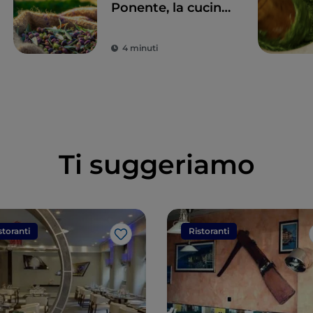
Ponente, la cucina
ligure in 11 tappe
4 minuti
Ti suggeriamo
storanti
Ristoranti
Like