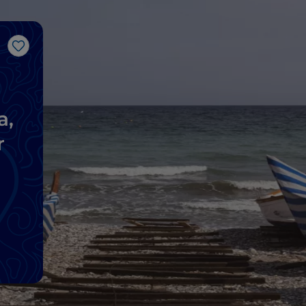
Like
a,
r