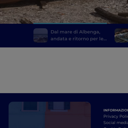
Dal mare di Albenga,
andata e ritorno per le
valli
INFORMAZION
Privacy Poli
Social medi