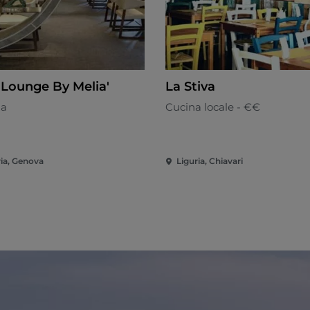
 Lounge By Melia'
La Stiva
na
Cucina locale - €€
ria, Genova
Liguria, Chiavari