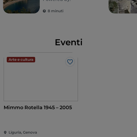
Riviera Ligure di
Ponente
8 minuti
Eventi
Arte e cultura
Like
Mimmo Rotella 1945 – 2005
Liguria, Genova