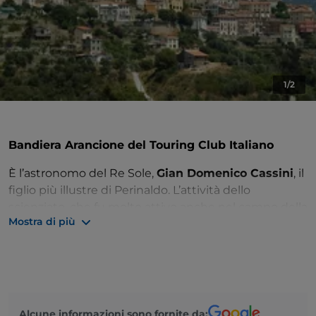
1/2
Bandiera Arancione del Touring Club Italiano
È l’astronomo del Re Sole,
Gian Domenico Cassini
, il
figlio più illustre di Perinaldo. L’attività dello
scienziato, che fu molto attivo anche nel campo della
Mostra di più
biologia, è documentata nel
museo
omonimo e
nell’
Osservatorio astronomico comunale
che
organizza, per appassionati e curiosi, numerosi
incontri e serate a tema. Numerosi murales e un
sistema solare in scala abbelliscono la via G.D. Cassini,
componendo una sorta di
museo all’aperto
. La
Alcune informazioni sono fornite da: