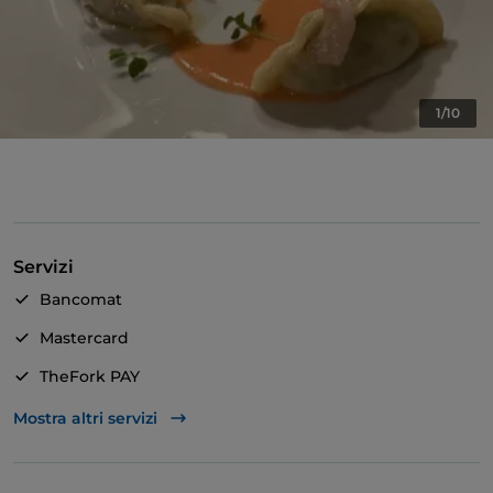
1/10
Servizi
Bancomat
Mastercard
TheFork PAY
Unionpay via TheFork PAY
Mostra altri servizi
Visa
Accesso disabili