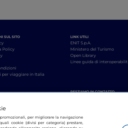
I SUL SITO
LINK UTILI
cy
ENIT S.p.A.
a Policy
Ministero del Turismo
cy
Open Library
à
Linee guida di interoperabili
ndizioni
 per viaggiare in Italia
RESTIAMO IN CONTATTO
kie
tà promozionali, per migliorare la navigazione
uali cookie (divisi per categoria) prestare,