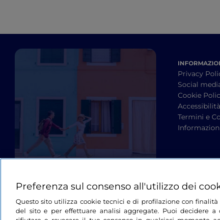
INFORMAZION
Privacy Poli
Social medi
Cookie Poli
Accessibilit
Termini e Co
Informazioni
Preferenza sul consenso all'utilizzo dei coo
Questo sito utilizza cookie tecnici e di profilazione con finali
del sito e per effettuare analisi aggregate. Puoi decidere a q