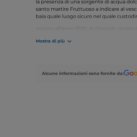
la presenza di una sorgente di acqua dolc
santo martire Fruttuoso a indicare al ves
baia quale luogo sicuro nel quale custodire
Intorno all’anno 1000, la chiesa fu ricostr
un’Abbazia, abbellita nel Duecento dalla 
Mostra di più
famiglia. Potete vedere ancora le tombe dei 
chiostro, un museo e il piccolo borgo cresc
Si arriva a piedi lungo il sentiero che par
Recco, Santa Margherita Ligure o Portofino
Alcune informazioni sono fornite da:
Ligure, si trova il
Cristo degli Abissi
, una