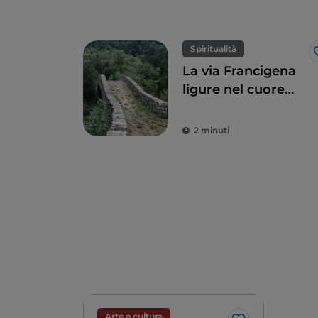
Spiritualità
La via Francigena
ligure nel cuore
della Lunigiana
2 minuti
Arte e cultura