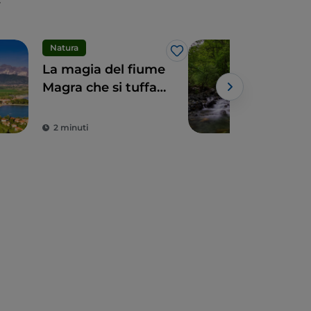
Natura
Spo
Like
La magia del fiume
Ligu
Magra che si tuffa
tra 
nel Tirreno
Gar
2 minuti
2 m