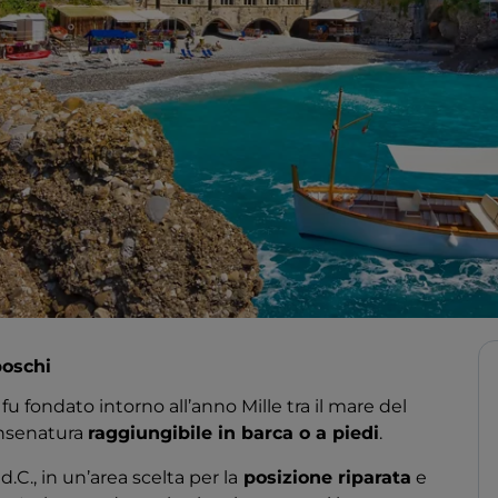
boschi
a, fu fondato intorno all’anno Mille tra il mare del
’insenatura
raggiungibile in barca o a piedi
.
d.C., in un’area scelta per la
posizione riparata
e