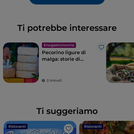
Ti potrebbe interessare
Enogastronomia
Like
Pecorino ligure di
malga: storie di
pascoli, greggi e
montagna
2 minuti
Ti suggeriamo
Ristoranti
Ristoranti
Like