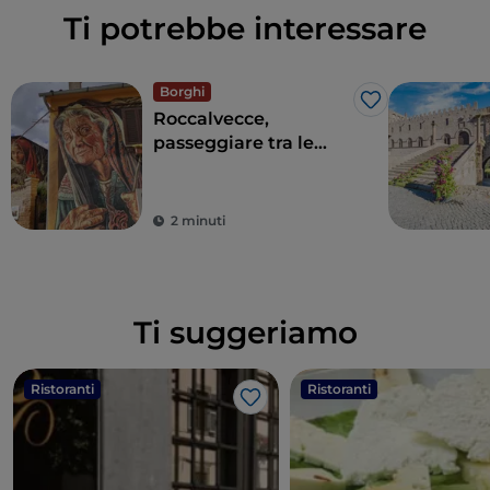
Ti potrebbe interessare
Borghi
Like
Roccalvecce,
passeggiare tra le
fiabe
2 minuti
Ti suggeriamo
Ristoranti
Ristoranti
Like