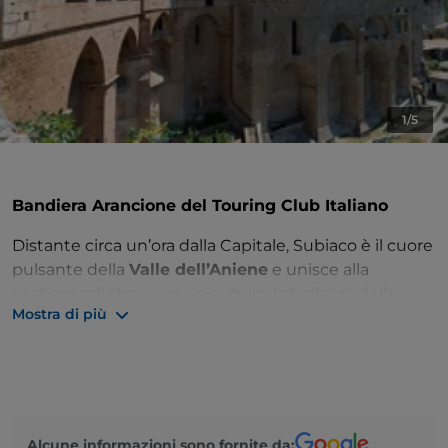
1/5
Bandiera Arancione del Touring Club Italiano
Distante circa un’ora dalla Capitale, Subiaco è il cuore
pulsante della
Valle dell’Aniene
e unisce alla
ricchezza di storia, arte e cultura, la bellezza della
Mostra di più
natura del
Parco Naturale Regionale dei Monti
Simbruini
. Luogo ideale per tanti sport all’aria aperta,
escursioni e passeggiate, è anche la culla del
monachesimo e della stampa.
Da vedere sono il
Monastero di San Benedetto o
Alcune informazioni sono fornite da: