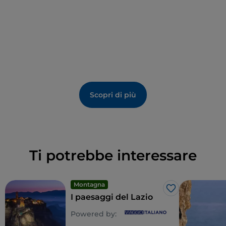
speleologia, soft rafting e kayak.
A tavola, si consiglia di provare la
pasta fatta in casa
(la
sagna
e le
pezzole
con i fagioli
Buccitti
, prodotto
autoctono) il caratteristico
Pappaciuccu
(a base di
cavoli neri lessati, tozzi di pizza di granturco raffermi e
pane casereccio) e i
subiachini
, biscotti tipici a base
di mandorle, albumi, miele e zucchero. L’artigianato è
Scopri di più
legato alla grande tradizione della
produzione e
lavorazione della carta
. Tra le manifestazioni più
rilevanti, segnaliamo il Palio di San Lorenzo (10
agosto) e il Festival dei Cortei storici Borgiani, a
settembre.
Ti potrebbe interessare
Montagna
Like
I paesaggi del Lazio
Powered by: