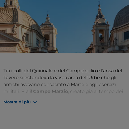
Tra i colli del Quirinale e del Campidoglio e l’ansa del
Tevere si estendeva la vasta area dell’Urbe che gli
antichi avevano consacrato a Marte e agli esercizi
militari. Era il
Campo Marzio
, creato già al tempo dei
Sette Re e reso splendido da Augusto e dai suoi
Mostra di più
successori, che lo disseminarono di monumenti
destinati a testimoniare la grandezza di Roma
attraverso i millenni. In larga parte, l’antico Campo
Marzio corrisponde all’attuale rione omonimo, il IV