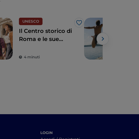
UNESCO
Div
Like
Il Centro storico di
Il B
Roma e le sue
Teve
infinite bellezze
Eur
Powe
4 minuti
2 m
LOGIN