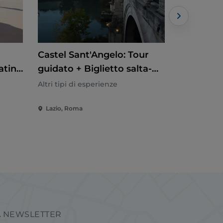
Castel Sant'Angelo: Tour
Fontana d
atino
guidato + Biglietto salta-
guidato
coda
Sotterran
Altri tipi di esperienze
Altri tipi di
della citt
Lazio, Roma
Lazio, Rom
LA NEWSLETTER