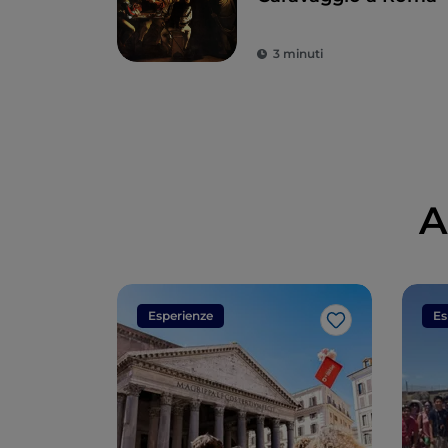
3 minuti
A
Esperienze
Es
Like