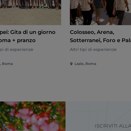
ei: Gita di un giorno
Colosseo, Arena,
oma + pranzo
Sotterranei, Foro e Pal
+ Tour guidato
tipi di esperienze
Altri tipi di esperienze
o, Roma
Lazio, Roma
ISCRIVITI AL