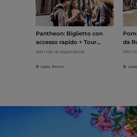
Pantheon: Biglietto con
Pomp
accesso rapido + Tour
da R
guidato
Altri tipi di esperienze
Altri 
Lazio, Roma
Lazi