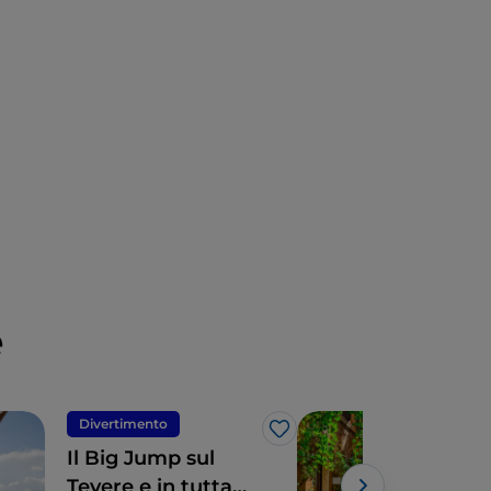
e
Divertimento
Div
Like
Il Big Jump sul
Iti
Tevere e in tutta
in 7