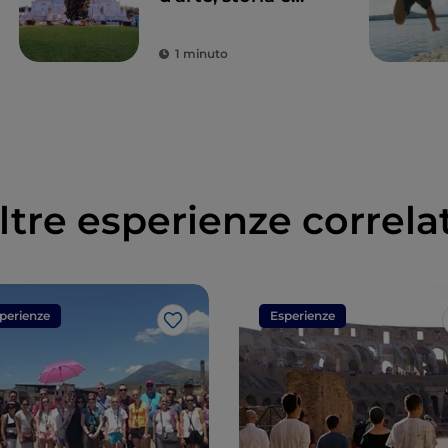
cultura
1 minuto
ltre esperienze correla
perienze
Esperienze
Like