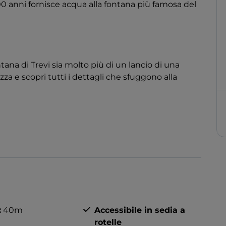
 anni fornisce acqua alla fontana più famosa del
tana di Trevi sia molto più di un lancio di una
zza e scopri tutti i dettagli che sfuggono alla
ti incantare dalle figure mitologiche che prendono
stante.
cogli il messaggio di questo capolavoro come inteso
lezza e genialità.
emente riportato alla luce, a nove metri di
:
40m
Accessibile in sedia a
ico ancora funzionante che alimenta la fontana
rotelle