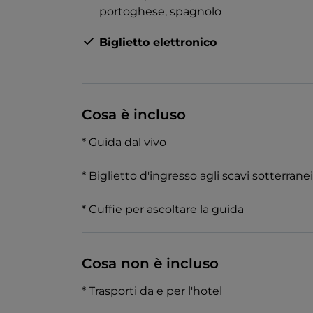
sovrastante, e visita i resti di una Domus 
portoghese,
spagnolo
Biglietto elettronico
Non dimenticare di lanciare una moneta n
scopri le leggende legate all’origine di qu
Cosa è incluso
* Guida dal vivo
* Biglietto d'ingresso agli scavi sotterranei
* Cuffie per ascoltare la guida
Cosa non è incluso
* Trasporti da e per l'hotel