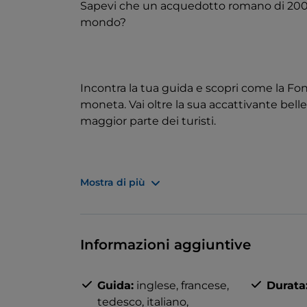
Sapevi che un acquedotto romano di 2000
mondo?
Incontra la tua guida e scopri come la Fon
moneta. Vai oltre la sua accattivante belle
maggior parte dei turisti.
Mostra di più
Scopri la sua affascinante storia e lascia
forma con grazia dalla pietra grezza sotto
Senti e ascolta la potenza dell’acqua, e 
Informazioni aggiuntive
dal suo creatore. Ammira la fusione tra bel
Poi immergiti nel sito archeologico recent
Guida:
inglese,
francese,
Durata
profondità! Scopri l’unico acquedotto ant
tedesco,
italiano,