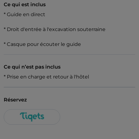
Puis plongez dans le site archéologique récemment
Ce qui est inclus
mis au jour à neuf mètres sous terre ! Découvrez le
* Guide en direct
seul aqueduc antique en état de marche qui
alimente toujours en eau la fontaine située au-
* Droit d'entrée à l'excavation souterraine
dessus, et visitez les vestiges d'une Domus
impériale.
* Casque pour écouter le guide
N'oubliez pas de jeter une pièce dans la fontaine
avant de partir, mais découvrez d'abord les légendes
Ce qui n’est pas inclus
sur les origines de cette tradition singulière.
* Prise en charge et retour à l'hôtel
Réservez