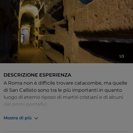
1/3
DESCRIZIONE ESPERIENZA
A Roma non è difficile trovare catacombe, ma quelle
di San Callisto sono tra le più importanti in quanto
luogo di eterno riposo di martiri cristiani e di alcuni
dei primi pontefici.
Mostra di più
Con questi biglietti per le Catacombe di San Callisto
potrai goderti una visita guidata alla scoperta delle
sezioni più affascinanti di questo sito sacro risalente