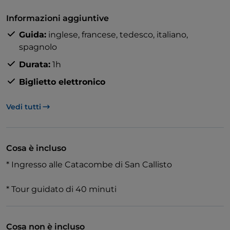
al III secolo. Custodiscono i resti di mezzo milione di
Informazioni aggiuntive
cristiani! Scoprirai il significato dei misteriosi simboli
Guida:
inglese,
francese,
tedesco,
italiano,
incisi nella pietra e camminerai tra antiche cripte.
spagnolo
Questo tour di 40 minuti è un ottimo modo per
iniziare a conoscere la storia sotterranea di Roma e il
Durata:
1h
suo passato religioso.
Biglietto elettronico
Vedi tutti
Cosa è incluso
* Ingresso alle Catacombe di San Callisto
* Tour guidato di 40 minuti
Cosa non è incluso