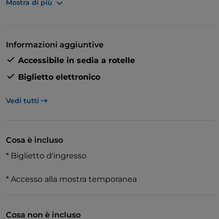
Mostra di più
Tra i punti più interessanti ci sono diverse case
romane di vari periodi, una domus (casa) che fu
convertita in una chiesa paleocristiana e persino un
condominio. Queste meraviglie archeologiche
Informazioni aggiuntive
risalgono a un periodo che va dal II al IV secolo d.C.:
Accessibile in sedia a rotelle
decisamente più di un giorno!
Biglietto elettronico
Vedi tutti
Cosa è incluso
* Biglietto d'ingresso
* Accesso alla mostra temporanea
Cosa non è incluso