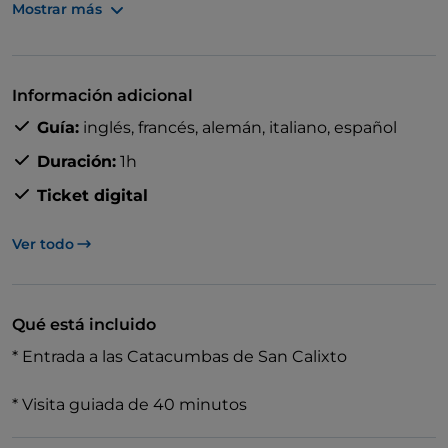
Mostrar más
En este tour guiado, explorarás las secciones más
intrigantes de las enormes catacumbas del siglo III,
donde fueron enterrados medio millón de cristianos.
Información adicional
Averigua el significado de los misteriosos símbolos
Guía:
inglés,
francés,
alemán,
italiano,
español
grabados en piedra y recorre las antiguas criptas.
Este tour de 40 minutos es una forma estupenda de
Duración:
1h
introducirte en la historia subterránea y la cronología
Ticket digital
religiosa de la Ciudad Eterna.
Ver todo
Qué está incluido
* Entrada a las Catacumbas de San Calixto
* Visita guiada de 40 minutos