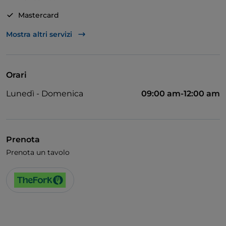
TANTI SERVIZI - Il locale dispone di rete wifi a libero
Mastercard
accesso per tutta la clientela. E' il luogo adatto per
Visa
Mostra altri servizi
ristorarsi durante la visita della città eterna ma anche
per condividere con gli amici una piacevole serata in
Si parla inglese
compagnia.
Wi-Fi
Orari
Lunedì - Domenica
09:00 am-12:00 am
Prenota
Prenota un tavolo