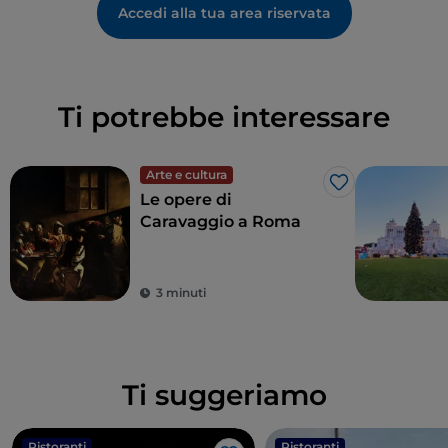
Accedi alla tua area riservata
Ti potrebbe interessare
Arte e cultura
Like
Le opere di
Caravaggio a Roma
3 minuti
Ti suggeriamo
Ristoranti
Ristoranti