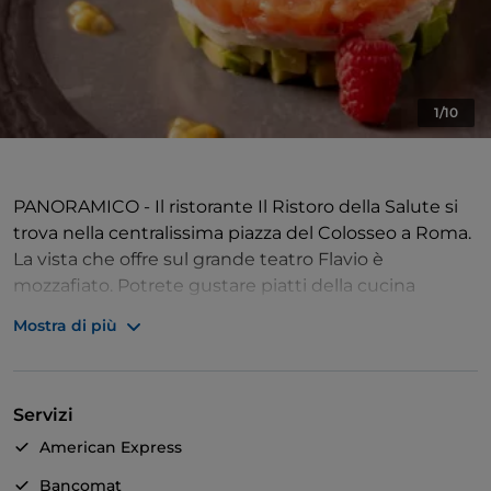
1/10
PANORAMICO - Il ristorante Il Ristoro della Salute si
trova nella centralissima piazza del Colosseo a Roma.
La vista che offre sul grande teatro Flavio è
mozzafiato. Potrete gustare piatti della cucina
italiana e romana per cifre accessibili. Servizio celere
Mostra di più
e personale sempre a disposizione della clientela.
COSA SCEGLIERE - La bistecca alla fiorentina è uno
Servizi
dei piatti più richiesti così come i semplici spaghetti
al pomodoro. Se avete fretta, ci sono i panini da
American Express
asporto.
Bancomat