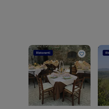
Ristoranti
Ri
Like