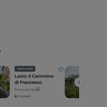
e
Spiritualità
Spir
Like
Lazio: il Cammino
Laz
di Francesco
di 
Powered by:
Powe
3 minuti
3 m