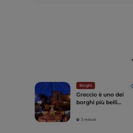
Borghi
Greccio è uno dei
borghi più belli
d’Italia: ecco 5
ottime ragioni per
3 minuti
visitarlo