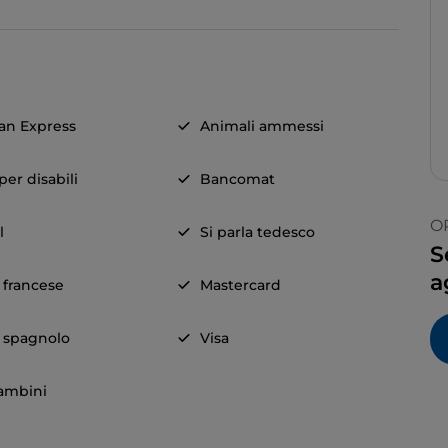
an Express
Animali ammessi
er disabili
Bancomat
O
l
Si parla tedesco
S
a
a francese
Mastercard
a spagnolo
Visa
ambini