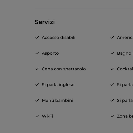
Servizi
Accesso disabili
Americ
Asporto
Bagno p
Cena con spettacolo
Cocktai
Si parla inglese
Si parl
Menù bambini
Si parl
Wi-Fi
Zona b