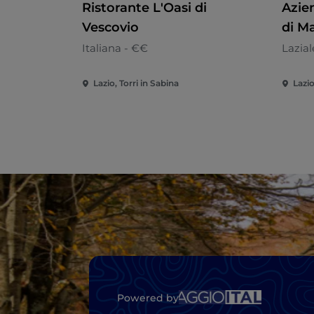
Ristorante L'Oasi di
Azie
Vescovio
di M
Italiana - €€
Lazial
Lazio, Torri in Sabina
Lazi
Powered by