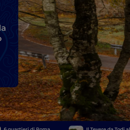
da
o
6 quartieri di Roma
Il Tevere da Todi a