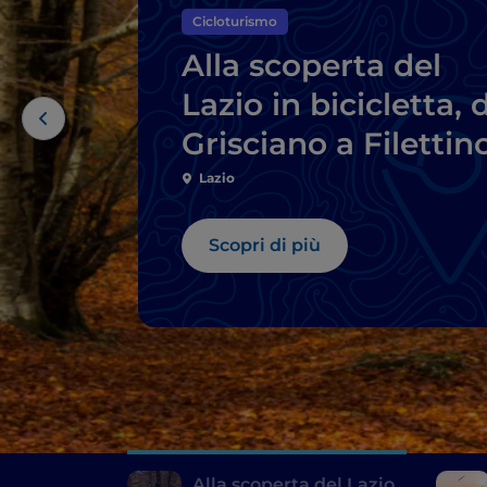
Cicloturismo
Alla scoperta del
Lazio in bicicletta, 
Grisciano a Filettin
Lazio
Scopri di più
Alla scoperta del Lazio