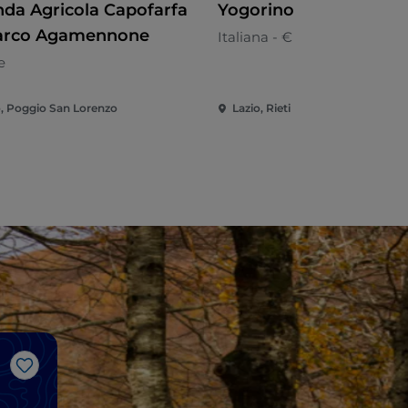
nda Agricola Capofarfa
Yogorino
arco Agamennone
Italiana - €
e
o, Poggio San Lorenzo
Lazio, Rieti
Like