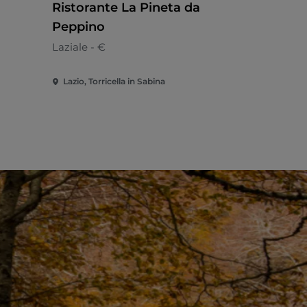
Ristorante La Pineta da
HR La Pe
Peppino
Romana
Laziale - €
Lazio, Torricella in Sabina
Lazio, Magl