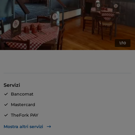
1/10
Servizi
Bancomat
Mastercard
TheFork PAY
Unionpay via TheFork PAY
Mostra altri servizi