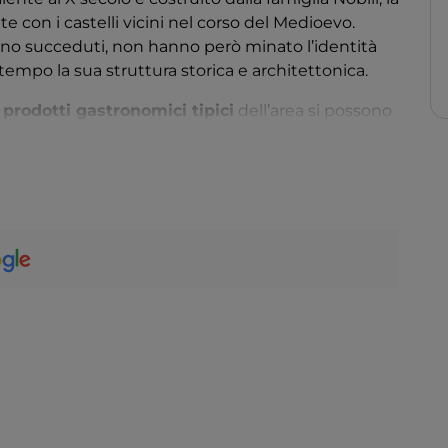
te con i castelli vicini nel corso del Medioevo.
sono succeduti, non hanno però minato l’identità
tempo la sua struttura storica e architettonica.
i
prodotti gastronomici tipici
dell’area si possono
zioni che si susseguono nel corso dell’anno.