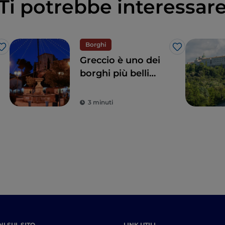
Ti potrebbe interessar
Borghi
Like
Like
Greccio è uno dei
borghi più belli
d’Italia: ecco 5
ottime ragioni per
3 minuti
visitarlo
I SUL SITO
LINK UTILI