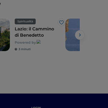
e
Spiritualità
Spo
Like
Lazio: il Cammino
Tra
di Benedetto
Gae
un’
Powered by:
vis
3 minuti
3 m
LOGIN