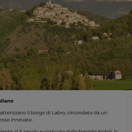
aliano
ratterizzano il borgo di Labro, circondato da un
esso innevate.
salente al X secolo e costruito dalla famiglia Nobili, la