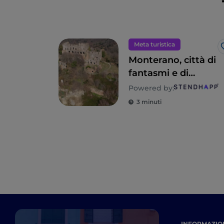
Meta turistica
Monterano, città di
fantasmi e di
celluloide
Powered by:
3 minuti
INFORMAZION