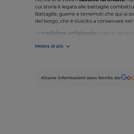
cui storia è legata alle battaglie combattu
Battaglie, guerre e terremoti che qui si 
del borgo, che è riuscito a conservare nel 
La
tradizione artigianale
locale e i divers
conoscere e gustare nelle varie manifesta
Mostra di più
Alcune informazioni sono fornite da: