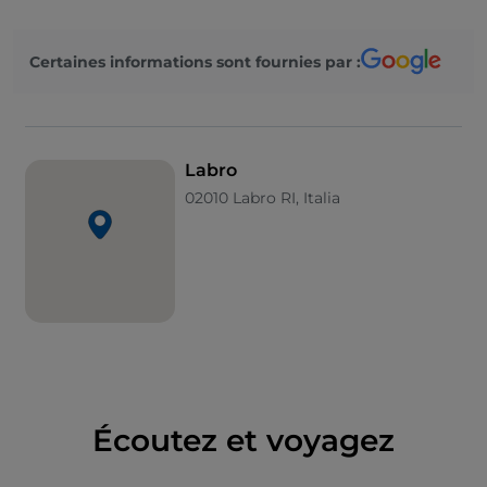
dont l'histoire est liée aux batailles menées avec les
châteaux voisins au cours du Moyen Âge. Les
Certaines informations sont fournies par :
batailles, les guerres et les tremblements de terre
qui se sont produits ici n'ont cependant pas
compromis l'identité du village, qui a réussi à
conserver au fil du temps sa structure historique et
Labro
architecturale.
02010 Labro RI, Italia
Vous pouvez découvrir et apprécier la
tradition
artisanale
locale et les différents
produits
gastronomiques typiques
de la région lors des
différents événements qui se déroulent ici tout au
long de l'année.
Écoutez et voyagez