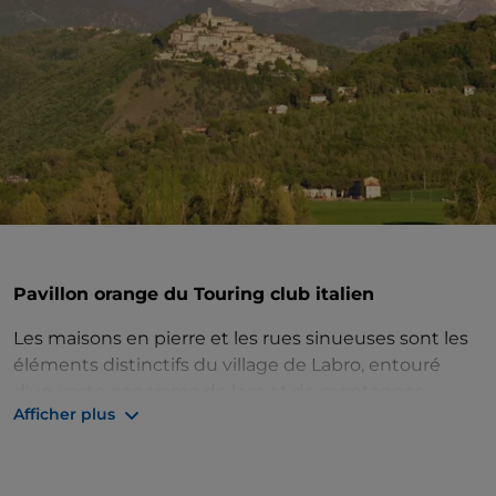
Pavillon orange du Touring club italien
Les maisons en pierre et les rues sinueuses sont les
éléments distinctifs du village de Labro, entouré
d'un vaste panorama de lacs et de montagnes,
Afficher plus
souvent enneigées.
Cela vaut la peine de visiter le
château fortifié
,
datant du Xe siècle et construit par la famille Nobili,