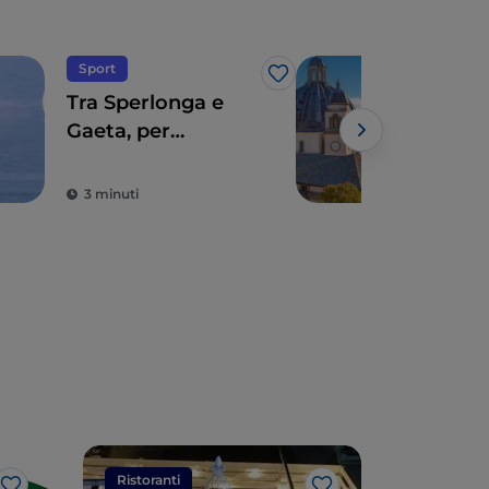
Sport
Spir
Like
Tra Sperlonga e
La 
Gaeta, per
lazi
un’arrampicata
Ro
vista mare
3 minuti
2 m
Ristoranti
Ristorant