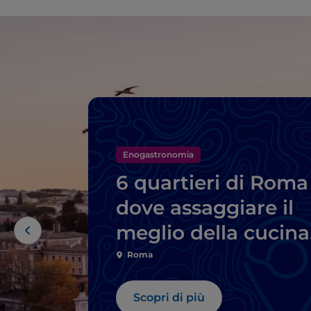
Enogastronomia
6 quartieri di Roma
dove assaggiare il
meglio della cucina
tipica
Roma
Scopri di più