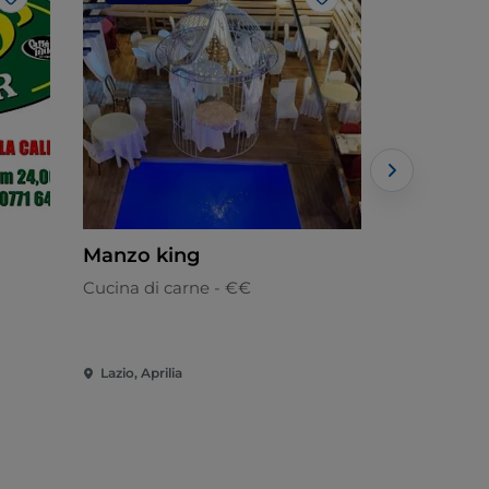
Like
Like
Manzo king
Oasi Degl
Cucina di carne - €€
Italiana - €
Lazio, Aprilia
Lazio, Ciste