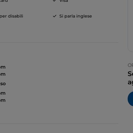
card
Visa
er disabili
Si parla inglese
O
 pm
S
 pm
a
so
 pm
 pm