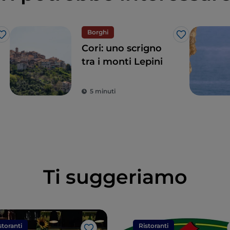
Borghi
Like
Like
Cori: uno scrigno
tra i monti Lepini
5 minuti
Ti suggeriamo
storanti
Ristoranti