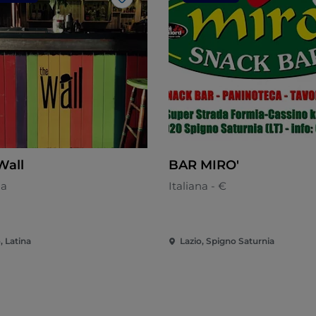
Like
Wall
BAR MIRO'
na
Italiana - €
, Latina
Lazio, Spigno Saturnia