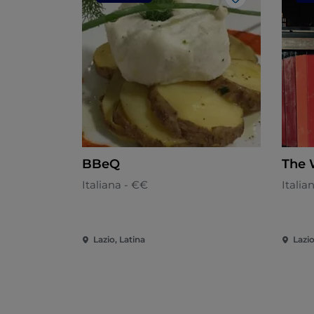
Like
BBeQ
The 
Italiana - €€
Italia
Lazio, Latina
Lazio