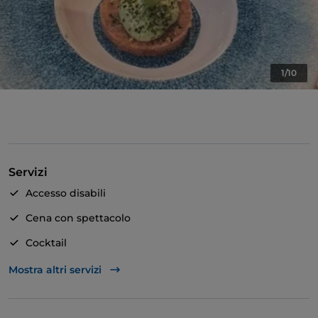
1/10
Servizi
Accesso disabili
Cena con spettacolo
Cocktail
Si parla inglese
Mostra altri servizi
Area fumatori
Wi-Fi