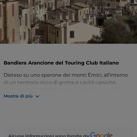
Bandiera Arancione del Touring Club Italiano
Disteso su uno sperone dei monti Érnici, all’interno
di un territorio ricco di grotte e cavità carsiche,
Collepardo è un
borgo
dall’aspetto tipicamente
Mostra di più
medievale
. Intorno al Palazzo comunale e alla
chiesa
parrocchiale del SS. Salvatore
, si raggruppano case,
vicoli, piazzette, in un contesto molto suggestivo e
tipico, circondato dai resti dell'antica cinta muraria
con tre porte e sei torri. Tra i tanti elementi di
interesse da segnalare, ci sono senz’altro la
Rocca
Alcune informazioni sono fornite da: