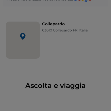
dei Colonna
,
le grotte dei Bambocci
, con stalagmiti
a forma di volti fanciulleschi, la grandiosa voragine del
Pozzo d'Antullo
, la
Certosa di Trisulti,
il
Monastero
di San Domenico,
il
Santuario delle Cese
e il
Ponte
Collepardo
dei Santi
.
03010 Collepardo FR, Italia
Il borgo è interessante anche da punto di vista
ambientale e il territorio può essere scoperto grazie
ai numerosi
percorsi escursionistici
. L’antica
tradizione di
paese delle erbe
, Collepardo è sede di
uno dei pochi
orti botanici
dell’Appennino, di un
museo
e di un corso di erboristeria.
Ascolta e viaggia