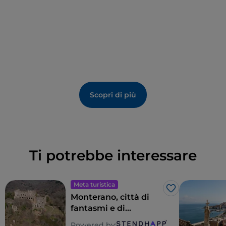
Scopri di più
Ti potrebbe interessare
Meta turistica
Like
Monterano, città di
fantasmi e di
celluloide
Powered by: