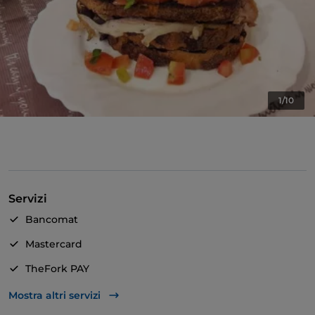
1/10
Servizi
Bancomat
Mastercard
TheFork PAY
Unionpay via TheFork PAY
Mostra altri servizi