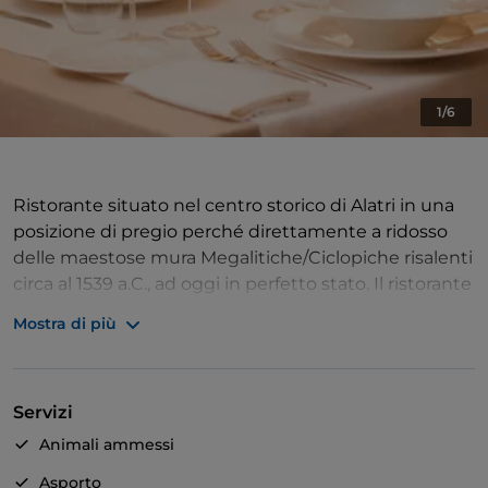
1/6
Ristorante situato nel centro storico di Alatri in una
posizione di pregio perché direttamente a ridosso
delle maestose mura Megalitiche/Ciclopiche risalenti
circa al 1539 a.C., ad oggi in perfetto stato. Il ristorante
si sviluppa all'interno del palazzo Grappelli del 1000
Mostra di più
d.C., appartenuto alla famiglia del celebre Stèphane
Grappelli, noto violinista, pianista e compositore
francese di origine italiana. La nostra cucina è ispirata
Servizi
dalla stagionalità e dalla naturalezza dei prodotti che
si utilizzano, essa ha infatti un'impronta classica ma
Animali ammessi
contemporanea.
Asporto