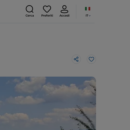
IT
Cerca
Preferiti
Accedi
Like