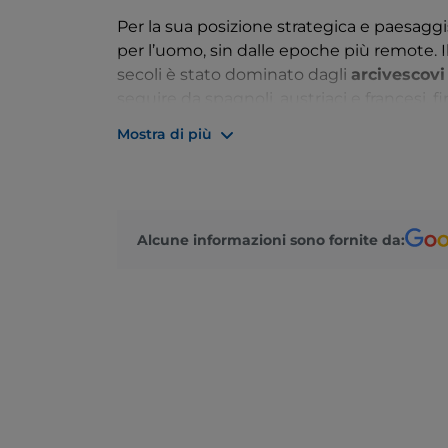
Per la sua posizione strategica e paesaggi
per l’uomo, sin dalle epoche più remote. Il
secoli è stato dominato dagli
arcivescovi
seguire da spagnoli, austriaci e francesi, f
ordinata da Napoleone nell’Ottocento. Da a
Mostra di più
Nella vasta area verde del Parco della Roc
con una bellissima vista lago, che regala 
Alcune informazioni sono fornite da: