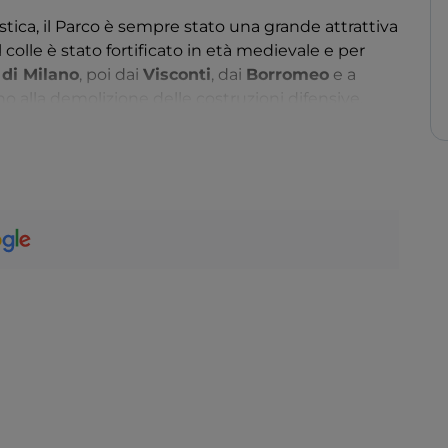
stica, il Parco è sempre stato una grande attrattiva
 colle è stato fortificato in età medievale e per
 di Milano
, poi dai
Visconti
, dai
Borromeo
e a
ino alla demolizione delle costruzioni difensive,
llora, della Rocca rimangono solo alcuni resti.
ca Borromea è possibile passeggiare o rilassarsi
un effetto relax immediato.