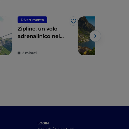
Divertimento
Lag
Like
Zipline, un volo
Il f
adrenalinico nel
pri
respiro della natura
gran
Nord
2 minuti
4 m
LOGIN