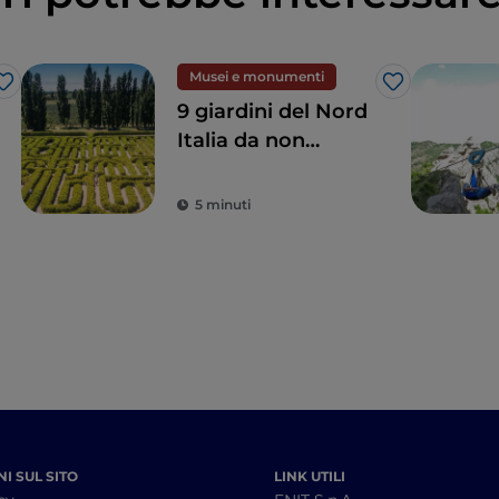
Musei e monumenti
Like
Like
9 giardini del Nord
Italia da non
perdere
5 minuti
I SUL SITO
LINK UTILI