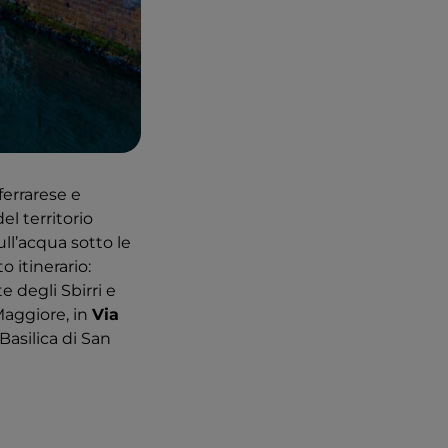
ferrarese e
del territorio
ull’acqua sotto le
o itinerario:
 degli Sbirri e
Maggiore, in
Via
 Basilica di San