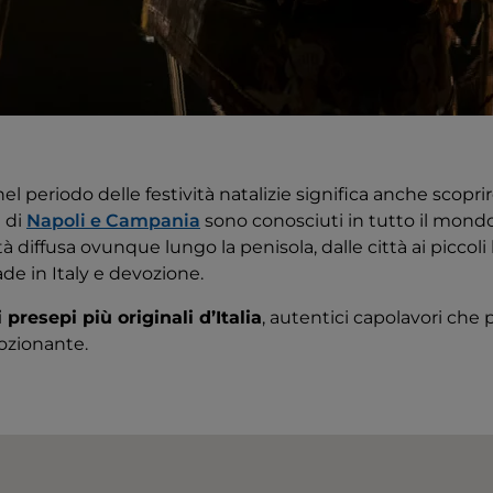
 nel periodo delle festività natalizie significa anche scopri
i di
Napoli e Campania
sono conosciuti in tutto il mondo
à diffusa ovunque lungo la penisola, dalle città ai piccoli
ade in Italy e devozione.
 presepi più originali d’Italia
, autentici capolavori ch
ozionante.