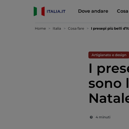
Dove andare
Cosa
Home
Italia
Cosa fare
I presepi più belli d’
Artigianato e design
I pres
sono 
Natal
4 minuti