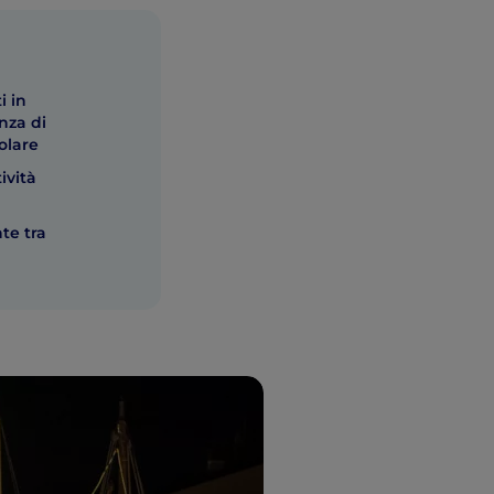
i in
nza di
olare
ività
nte tra