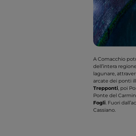
A Comacchio potre
dell’intera region
lagunare, attraver
arcate dei ponti i
Trepponti
, poi P
Ponte del Carmine
Fogli
. Fuori dall’
Cassiano.