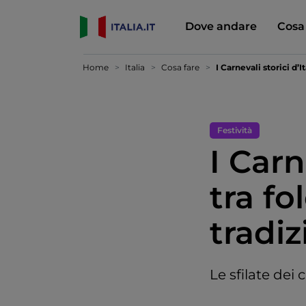
Dove andare
Cosa
Home
Italia
Cosa fare
I Carnevali storici d’I
Festività
I Carn
tra fo
tradiz
Le sfilate dei c