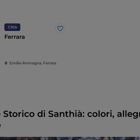
Città
Like
Ferrara
Emilia-Romagna, Ferrara
Storico di Santhià: colori, alleg
e