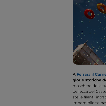
A
Ferrara il Carn
glorie storiche d
maschere della tra
bellezza del Caste
stelle filanti, in
imperdibile se pas