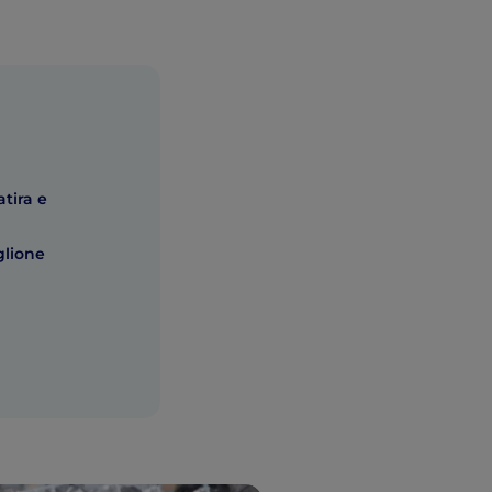
atira e
glione