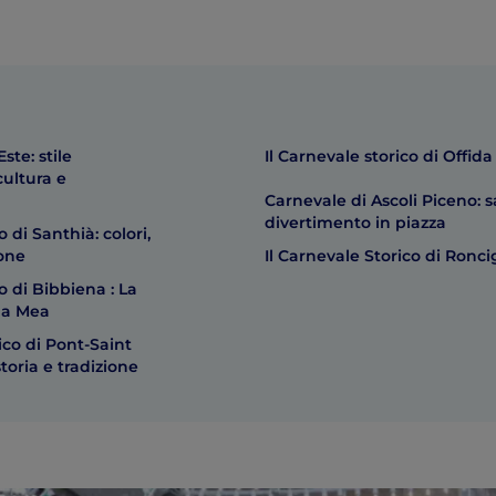
ste: stile
Il Carnevale storico di Offida
cultura e
Carnevale di Ascoli Piceno: s
divertimento in piazza
 di Santhià: colori,
ione
Il Carnevale Storico di Ronci
o di Bibbiena : La
la Mea
ico di Pont-Saint
storia e tradizione