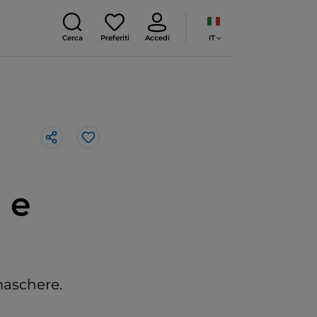
IT
Cerca
Preferiti
Accedi
Like
 e
e maschere.