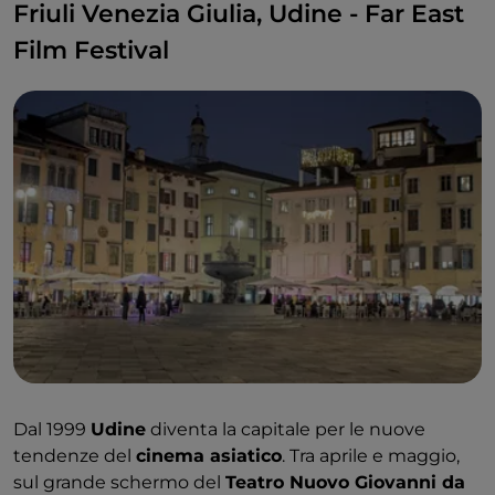
Friuli Venezia Giulia, Udine - Far East
Film Festival
Dal 1999
Udine
diventa la capitale per le nuove
tendenze del
cinema asiatico
. Tra aprile e maggio,
sul grande schermo del
Teatro Nuovo Giovanni da