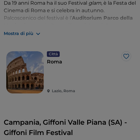
Da 19 anni Roma ha il suo Festival
glam
, è la Festa del
Cinema di Roma e si celebra in autunno.
Palcoscenico del festival è l’
Auditorium Parco della
Musica
firmato da Renzo Piano, fulcro della
manifestazione in cui si alternano proiezioni, incontri,
Mostra di più
eventi, mostre, installazioni, convegni e dibattiti. Da
record anche il tappeto rosso capitolino, un
Città
“chilometro rosso” calcato dalle star e assediato dai
Like
Roma
romanissimi paparazzi di felliniana memoria. Oltre
alle pellicole pronte per le platee natalizie di mezzo
mondo, spazio agli incontri e alle retrospettive.
Lazio, Roma
Campania, Giffoni Valle Piana (SA) -
Giffoni Film Festival