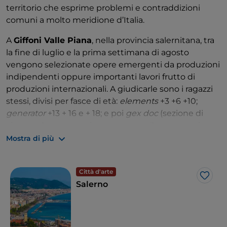
territorio che esprime problemi e contraddizioni
comuni a molto meridione d’Italia.
A
Giffoni Valle Piana
, nella provincia salernitana, tra
la fine di luglio e la prima settimana di agosto
vengono selezionate opere emergenti da produzioni
indipendenti oppure importanti lavori frutto di
produzioni internazionali. A giudicarle sono i ragazzi
stessi, divisi per fasce di età:
elements
+3 +6 +10;
generator
+13 + 16 e + 18; e poi
gex doc
(sezione di
cinema documentario aperta a tutti) e
masterclass
,
composta da ragazzi tra i 18 e i 25 anni.
Mostra di più
Ospiti da tutto il mondo accreditano il festival ogni
estate, da De Niro a Oliver Stone da Wim Wenders a
Città d'arte
Like
Kieslowsky oltre a moltissimi autori e attori della
Salerno
cinematografia italiana. Il
Giff
rimane una garanzia di
qualità e di etica attribuite ai contenuti per bambini
e ragazzi.