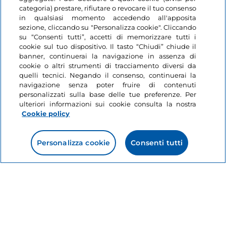
Like
Guida a biglietti
categoria) prestare, rifiutare o revocare il tuo consenso
cumulativi e gratuità
in qualsiasi momento accedendo all'apposita
sezione, cliccando su "Personalizza cookie". Cliccando
nei musei italiani
su “Consenti tutti”, accetti di memorizzare tutti i
cookie sul tuo dispositivo. Il tasto “Chiudi” chiude il
4 minuti
banner, continuerai la navigazione in assenza di
cookie o altri strumenti di tracciamento diversi da
quelli tecnici. Negando il consenso, continuerai la
navigazione senza poter fruire di contenuti
personalizzati sulla base delle tue preferenze. Per
ulteriori informazioni sui cookie consulta la nostra
Cookie policy
Personalizza cookie
Consenti tutti
Informazioni sul sito
Link Utili
Login
Restiamo in contatto