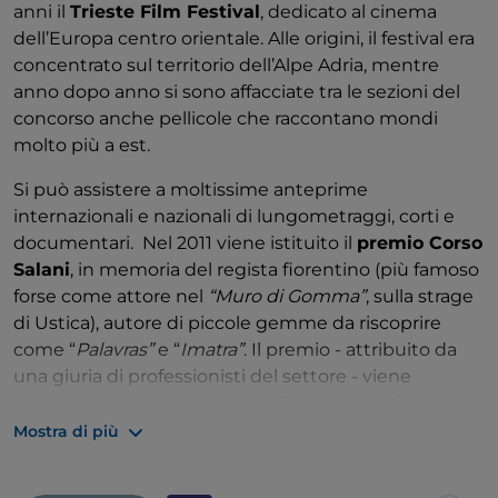
anni il
Trieste Film Festival
, dedicato al cinema
dell’Europa centro orientale. Alle origini, il festival era
concentrato sul territorio dell’Alpe Adria, mentre
anno dopo anno si sono affacciate tra le sezioni del
concorso anche pellicole che raccontano mondi
molto più a est.
Si può assistere a moltissime anteprime
internazionali e nazionali di lungometraggi, corti e
documentari. Nel 2011 viene istituito il
premio Corso
Salani
, in memoria del regista fiorentino (più famoso
forse come attore nel
“Muro di Gomma”
, sulla strage
di Ustica), autore di piccole gemme da riscoprire
come “
Palavras”
e “
Imatra”
. Il premio - attribuito da
una giuria di professionisti del settore - viene
assegnato quale contributo all'uscita di un film
italiano terminato ma ancora senza distribuzione in
Mostra di più
sala.