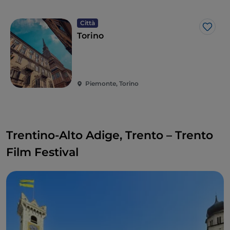
retrospettive e opere
prime e tra le direzioni oltre a
quella di Rondolino, si ricordano quelle dei primi anni
Città
Like
2000 con
Nanni Moretti, Gianni Amelio e Paolo
Torino
Virzì
, tre sguardi profondamente diversi sull’Italia
contemporanea.
Piemonte, Torino
Trentino-Alto Adige, Trento – Trento
Film Festival