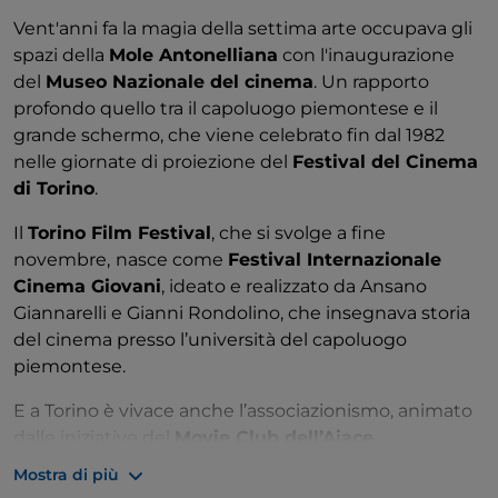
Vent'anni fa la magia della settima arte occupava gli
spazi della
Mole Antonelliana
con l'inaugurazione
del
Museo Nazionale del cinema
. Un rapporto
profondo quello tra il capoluogo piemontese e il
grande schermo, che viene celebrato fin dal 1982
nelle giornate di proiezione del
Festival del Cinema
di Torino
.
Il
Torino Film Festival
, che si svolge a fine
novembre,
nasce come
Festival Internazionale
Cinema Giovani
, ideato e realizzato da Ansano
Giannarelli e Gianni Rondolino, che insegnava storia
del cinema presso l’università del capoluogo
piemontese.
E a Torino è vivace anche l’associazionismo, animato
dalle iniziative del
Movie Club dell’Aiace
,
l’Associazione Italiana Amici del Cinema d'Essai.
Mostra di più
Sempre molto attese sono le sezioni dedicate a