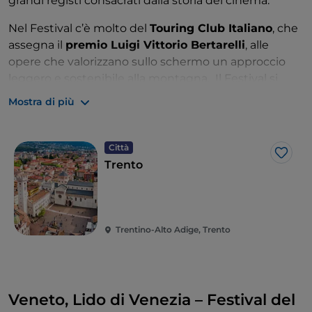
grandi registi consacrati dalla storia del cinema.
Nel Festival c’è molto del
Touring Club Italiano
, che
assegna il
premio Luigi Vittorio Bertarelli
, alle
opere che valorizzano sullo schermo un approccio
leggero e sostenibile alla montagna. Il Festival si
svolge tra fine aprile e la prima settimana di maggio.
Mostra di più
Città
Like
Trento
Trentino-Alto Adige, Trento
Veneto, Lido di Venezia – Festival del