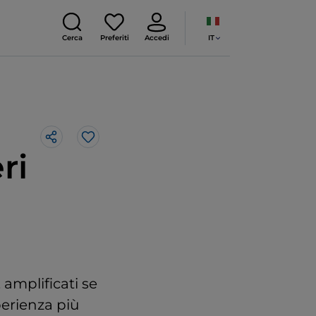
IT
Cerca
Preferiti
Accedi
Like
ri
 amplificati se
perienza più