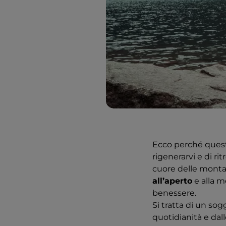
Ecco perché quest
rigenerarvi e di ri
cuore delle montag
all’aperto
e alla m
benessere.
Si tratta di un so
quotidianità e dal