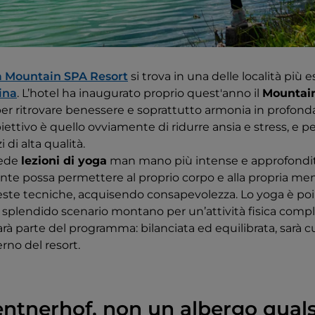
a Mountain SPA Resort
si trova in una delle località più e
ina
. L’hotel ha inaugurato proprio quest'anno il
Mountain
i per ritrovare benessere e soprattutto armonia in profon
biettivo è quello ovviamente di ridurre ansia e stress, e pe
i di alta qualità.
vede
lezioni di yoga
man mano più intense e approfondi
nte possa permettere al proprio corpo e alla propria ment
te tecniche, acquisendo consapevolezza. Lo yoga è poi 
o splendido scenario montano per un’attività fisica comp
arà parte del programma: bilanciata ed equilibrata, sarà cu
erno del resort.
entnerhof, non un albergo qual