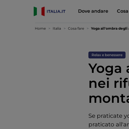
Dove andare
Cosa
Home
Italia
Cosa fare
Yoga all'ombra degli a
Relax e benessere
Yoga a
nei ri
mont
Se praticate y
praticato all'a