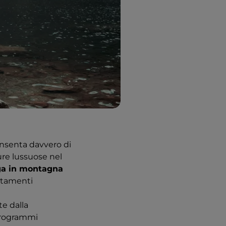
onsenta davvero di
ture lussuose nel
a in montagna
attamenti
te dalla
 programmi