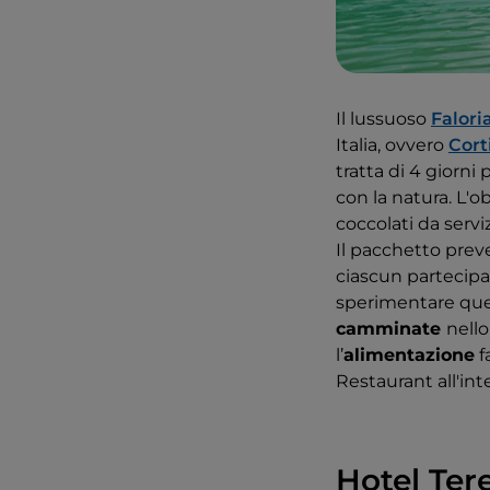
Il lussuoso
Falori
Italia, ovvero
Cort
tratta di 4 giorn
con la natura. L'o
coccolati da serviz
Il pacchetto pre
ciascun partecipa
sperimentare ques
camminate
nell
l’
alimentazione
f
Restaurant all'int
Hotel Ter