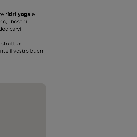
are
ritiri yoga
e
co, i boschi
 dedicarvi
 strutture
nte il vostro buen