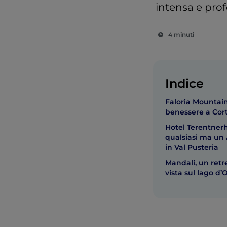
intensa e pro
4 minuti
Indice
Faloria Mountain
benessere a Cor
Hotel Terentner
qualsiasi ma un A
in Val Pusteria
Mandali, un retr
vista sul lago d’