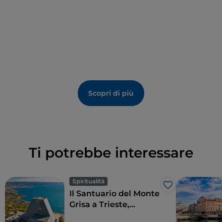
spaziose dimore sparse per la città; la stessa grande
sinagoga
venne edificata in un ricco quartiere
residenziale. In
via del Monte
, dal 1993 il
Museo della
Comunità ebraica di Trieste “Carlo e Vera
Wagner”
offre una panoramica sulle vicende degli
ebrei triestini. Nelle vicinanze si trovava anche il
cimitero israelitico
, smantellato nel 1909, quando le
salme vennero trasferite nell’attuale luogo di
Scopri di più
sepoltura attiguo al cimitero cattolico di S. Anna.
Ti potrebbe interessare
Spiritualità
Like
Il Santuario del Monte
Grisa a Trieste,
simbolo di pace e