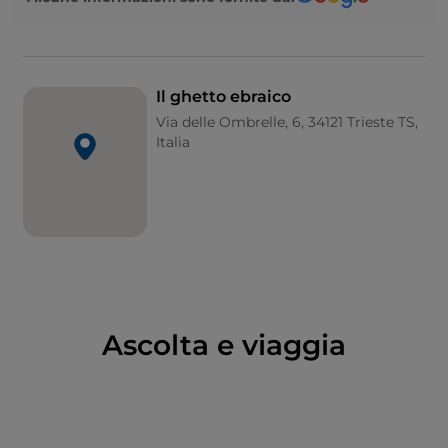
completamente sepolto, al contempo causò la
scomparsa di una parte sostanziale dell’antico
abitato. Quanto rimane del quartiere israelitico è
racchiuso alle spalle di piazza dell’Unità d’Italia e
Il ghetto ebraico
piazza della Borsa, dove si trovava una delle tre vie
Via delle Ombrelle, 6, 34121 Trieste TS,
d’accesso al ghetto, la
Portizza
, vigilata da guardie
Italia
cristiane e chiusa durante la notte. Oltrepassarla è
come viaggiare nel tempo: dall’arioso spazio della
piazza si attraversa un’angusta galleria per sbucare in
un dedalo di vicoli. Le persecuzioni novecentesche
hanno inevitabilmente intaccato la prosperità della
comunità ebraica, il cui contributo allo sviluppo
economico e culturale cittadino è stato troppo
importante per scomparire del tutto. Del resto, già
Ascolta e viaggia
nel 1784 Giuseppe II abolì le discriminazioni religiose
mettendo fine alla segregazione. Anche se parte
della popolazione rimase a vivere nel ghetto,
imprenditori e intellettuali abitavano invece in