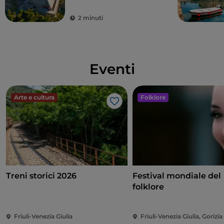
amicizia fra Occidente
e Oriente
2 minuti
Eventi
Arte e cultura
Folklore
Like
Treni storici 2026
Festival mondiale del
folklore
Friuli-Venezia Giulia
Friuli-Venezia Giulia, Gorizia