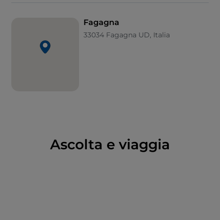
è possibile incontrare nei dintorni del borgo. E poi, da
vedere, c’è Ciase Cocél: non si tratta semplicemente
Fagagna
di un museo etnografico, qui si entra davvero nella
33034 Fagagna UD, Italia
vita di un antico casolare rurale, si rivivono tutti i riti
della vita contadina friulana dell’inizio Novecento.
Ogni prima domenica di settembre, dal 1861, nella
piazza di Fagagna si svolge la tradizionale “Corse dai
Mus”, la Corsa degli Asini.
Ascolta e viaggia