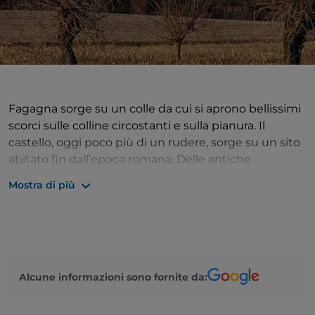
Fagagna sorge su un colle da cui si aprono bellissimi
scorci sulle colline circostanti e sulla pianura. Il
castello, oggi poco più di un rudere, sorge su un sito
abitato fin dall’epoca romana. Delle antiche
fortificazioni sopravvivono solo pochi elementi tra cui
Mostra di più
i lacerti delle cinte murarie, la porta di Borgo, la torre
castellana con l’orologio (trasformata in campanile), le
rovine della torre maestra, una casetta trecentesca e
la chiesetta di San Michele Arcangelo. Tra gli edifici
civili spicca la Casa della Comunità, di epoca
Alcune informazioni sono fornite da:
rinascimentale. Non distante dal paese, nell’Oasi
naturalistica dei Quadris, ha preso avvio il progetto
per il reinserimento delle cicogne bianche, che oggi