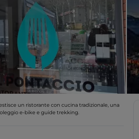
stisce un ristorante con cucina tradizionale, una
noleggio e-bike e guide trekking.