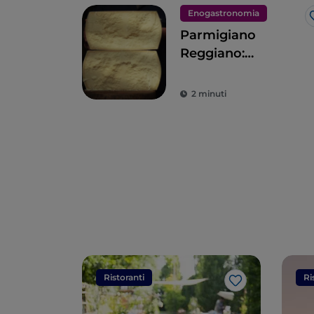
Enogastronomia
Parmigiano
Reggiano:
l’eccellenza
2 minuti
Ristoranti
Ri
Like