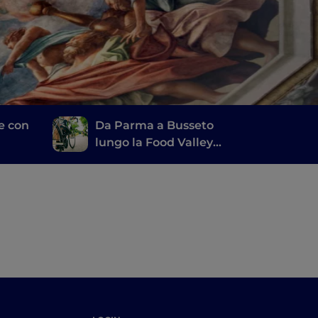
le con
Da Parma a Busseto
lungo la Food Valley
Bike