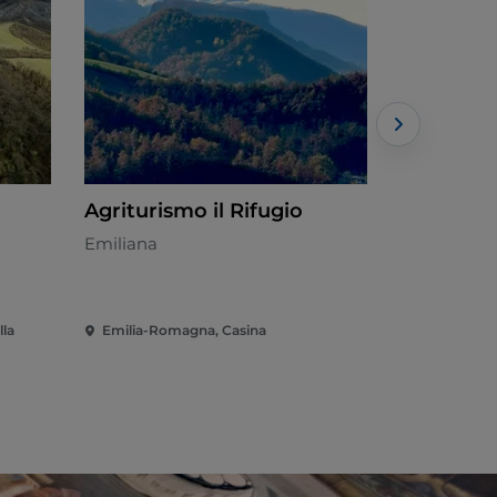
Agriturismo il Rifugio
Preo sors
Emiliana
Toscana
lla
Emilia-Romagna, Casina
Emilia-Roma