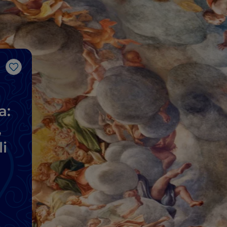
Like
a:
,
li