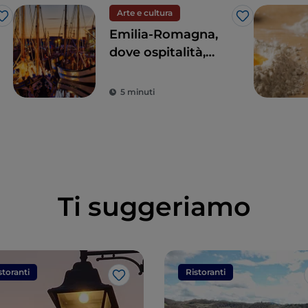
Arte e cultura
Like
Like
Emilia-Romagna,
dove ospitalità,
divertimento e
buona cucina vi
5 minuti
sedurranno
Ti suggeriamo
storanti
Ristoranti
Like