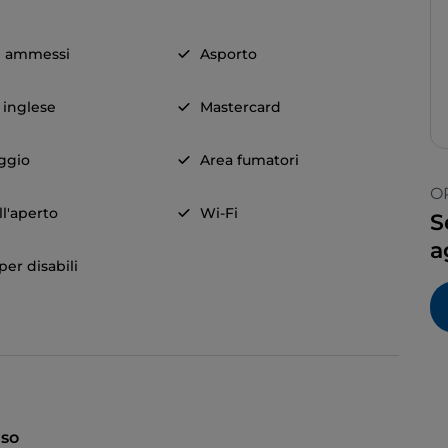
i ammessi
Asporto
a inglese
Mastercard
ggio
Area fumatori
O
ll'aperto
Wi-Fi
S
a
er disabili
so