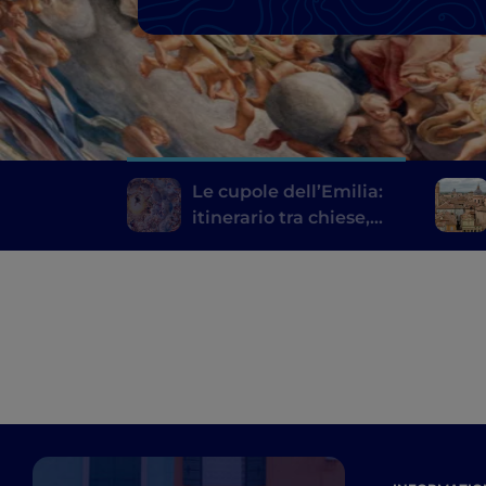
Le cupole dell’Emilia:
itinerario tra chiese,
basiliche e cattedrali