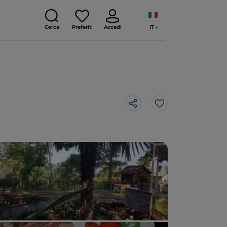
IT
Cerca
Preferiti
Accedi
Like