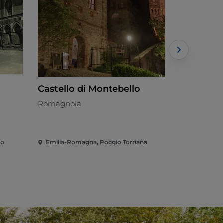
Castello di Montebello
Agrituri
Maddale
Romagnola
Cucina loca
lo
Emilia-Romagna, Poggio Torriana
Emilia-Rom