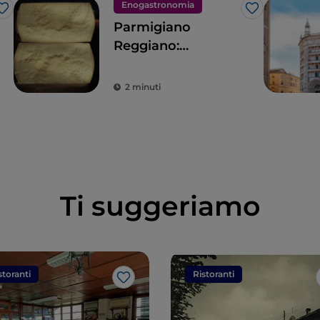
Enogastronomia
Like
Like
Parmigiano
Reggiano:
l’eccellenza
2 minuti
Ti suggeriamo
storanti
Ristoranti
Like