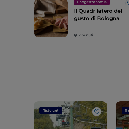
Enogastronomia
Il Quadrilatero del
gusto di Bologna
2 minuti
Ristoranti
Ri
Like