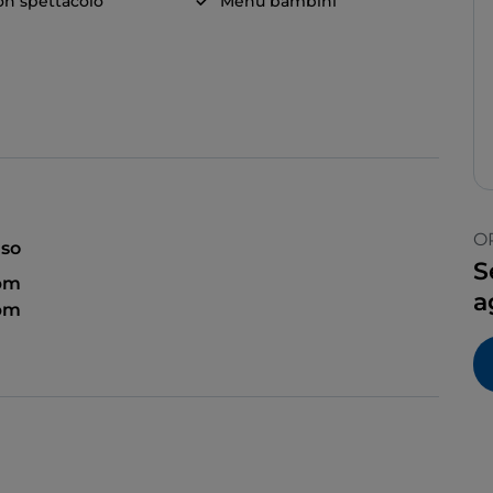
on spettacolo
Menù bambini
O
so
S
 pm
a
 pm