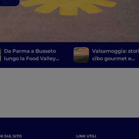
Da Parma a Busseto
Valsamoggia: stori
lungo la Food Valley
cibo gourmet e
Bike
sostenibilità alle 
di Bologna
I SUL SITO
LINK UTILI