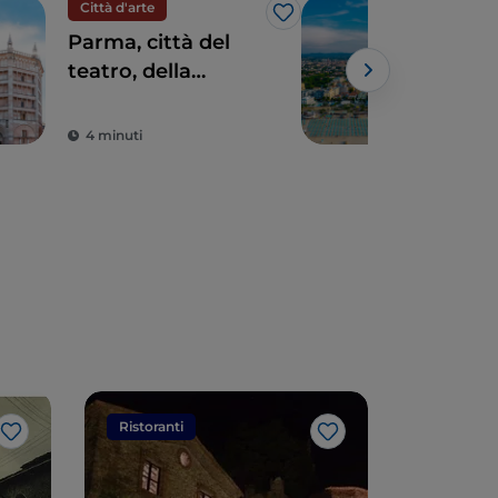
Città d'arte
Citt
Like
Parma, città del
Rimi
teatro, della
Rom
musica e del cibo
spl
d’eccellenza
Rin
4 minuti
4 m
Ristoranti
Ristorant
Like
Like