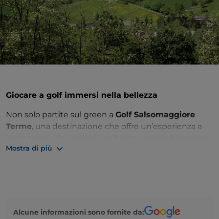
Giocare a golf immersi nella bellezza
Non solo partite sul green a
Golf Salsomaggiore
Terme
, una destinazione che offre un’esperienza a
tutto tondo che include golf, arte, cultura, benessere
Mostra di più
e buon cibo. Il campo si snoda tra le colline e una
dolce vallata appartata che regala silenzio e splendidi
panorami.
Il percorso si articola su
18 buche
ed è stato
progettato da Carlo Quintelli nel 1992, su un terreno
Alcune informazioni sono fornite da:
ondulato con ostacoli d’acqua costituiti da 3 laghi