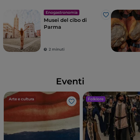
Enogastronomia
Like
Musei del cibo di
Parma
2 minuti
Eventi
Arte e cultura
Folklore
Like