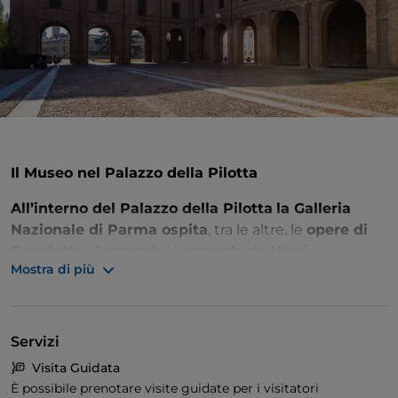
Il Museo nel Palazzo della Pilotta
All’interno del Palazzo della Pilotta
la Galleria
Nazionale di Parma ospita
, tra le altre, le
opere di
Canaletto, Correggio, Leonardo da Vinci,
Mostra di più
Parmigianino, Tintoretto e parte della collezione
dell’Accademia di Belle Arti.
La sua storia inizia
nel
Rinascimento
con
la famiglia Farnese
che
avvierà
nel 1752 la Ducale Accademia delle Belle Arti
, le
Servizi
cui collezioni costituiscono il
nucleo originario
Visita Guidata
dell’attuale Galleria
.
È possibile prenotare visite guidate per i visitatori