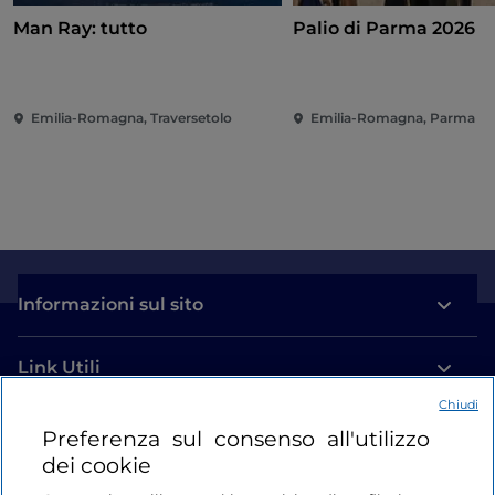
Man Ray: tutto
Palio di Parma 2026
Emilia-Romagna, Traversetolo
Emilia-Romagna, Parma
Informazioni sul sito
Link Utili
Chiudi
Login
Preferenza sul consenso all'utilizzo
dei cookie
Restiamo in contatto