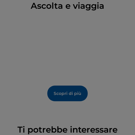
Ascolta e viaggia
della stagione rinascimentale.
Scopri di più
Ti potrebbe interessare