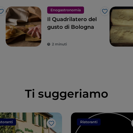
Enogastronomia
Like
Like
Il Quadrilatero del
gusto di Bologna
2 minuti
Ti suggeriamo
storanti
Ristoranti
Like