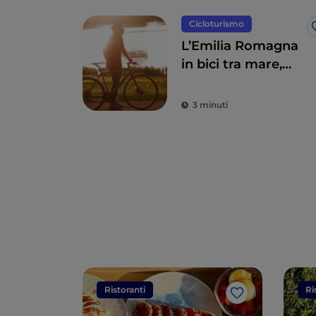
Cicloturismo
L’Emilia Romagna
in bici tra mare,
entroterra e
Sangiovese
3 minuti
Ristoranti
Ri
Like