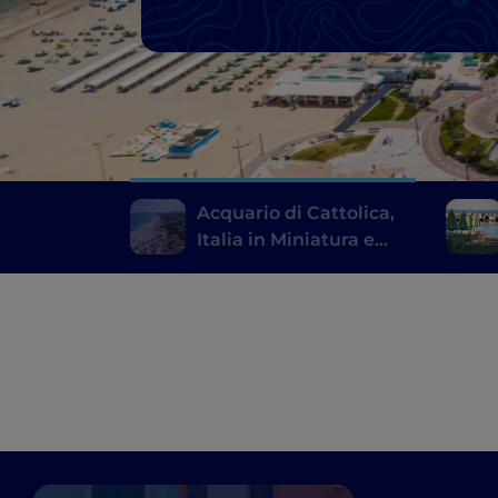
Acquario di Cattolica,
Italia in Miniatura e
Mirabilandia: la
Romagna a prova di
bambino