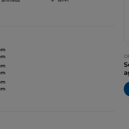
i ammessi
Wi-Fi
 pm
O
 pm
S
 pm
a
 pm
 pm
 pm