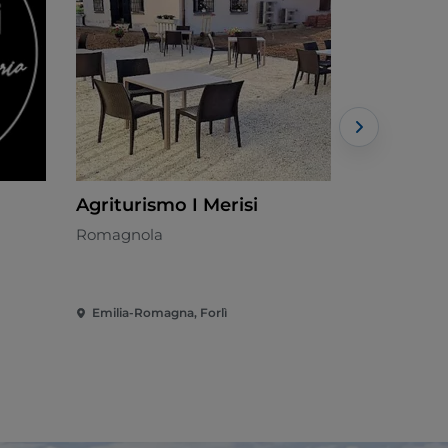
Agriturismo I Merisi
Burghett
Romagnola
Pizzeria - 
Emilia-Romagna, Forlì
Emilia-Roma