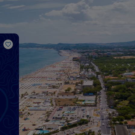
Like
i