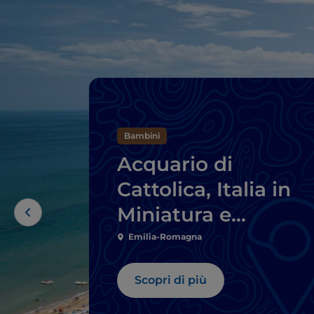
Bambini
Acquario di
Cattolica, Italia in
Miniatura e
Mirabilandia: la
Emilia-Romagna
Romagna a prova d
Scopri di più
bambino