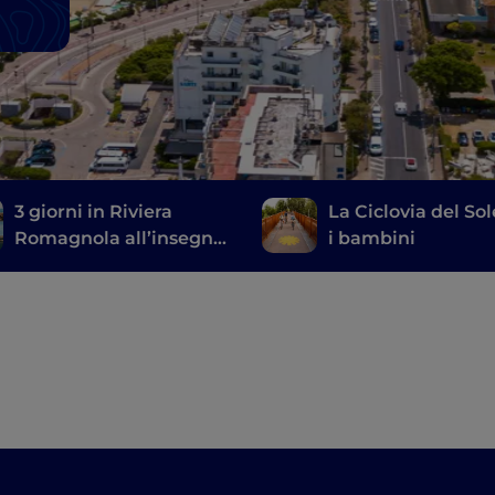
3 giorni in Riviera
La Ciclovia del So
Romagnola all’insegna
i bambini
del divertimento