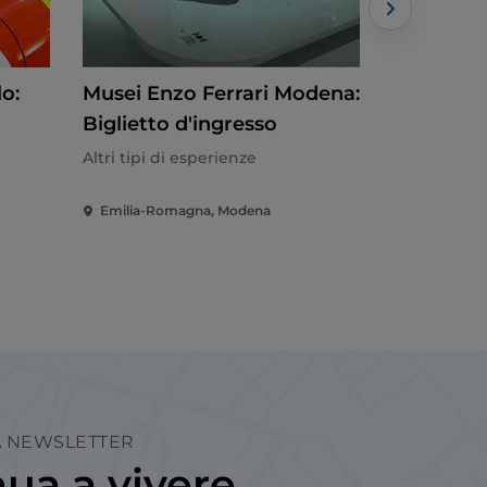
o:
Musei Enzo Ferrari Modena:
Italia in 
Biglietto d'ingresso
d'ingress
Altri tipi di esperienze
Altri tipi di
Emilia-Romagna, Modena
Emilia-Rom
LA NEWSLETTER
ua a vivere