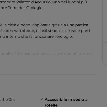
scoprire Palazzo d'Accursio, uno dei luoghi più
nte Torre dell'Orologio.
ella città e potrai esplorarla grazie a una pratica
l tuo smartphone, ti farai strada tra le varie parti
mo interno che fa funzionare l'orologio.
unali d'Arte, ospitate nelle stanze che un tempo
oprendo dipinti, oggetti d'arte, mobili, porcellane e
ostri.
di prodotti locali per vivere appieno l'esperienza
:
1h 30m
Accessibile in sedia a
rotelle