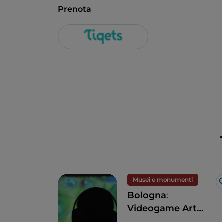
Prenota
Musei e monumenti
Bologna:
Videogame Art
Museum, un