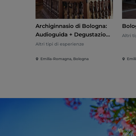
Archiginnasio di Bologna:
Bolo
Audioguida + Degustazione
Altri 
di cibi tipici
Altri tipi di esperienze
Emilia-Romagna, Bologna
Emil