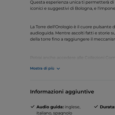
Questa esperienza unica ti permetterà di 
iconici e suggestivi di Bologna, e l'impone
La Torre dell'Orologio è il cuore pulsante d
audioguida. Mentre ascolti fatti e storie su
della torre fino a raggiungere il meccanis
Potrai anche accedere alle Collezioni Com
erano le residenze dei Cardinali Legati, sc
Mostra di più
tessuti che vanno dal Medioevo ai giorni n
Termina la giornata con una degustazione 
Informazioni aggiuntive
di Bologna!
Audio guida:
inglese,
Durata
italiano,
spagnolo