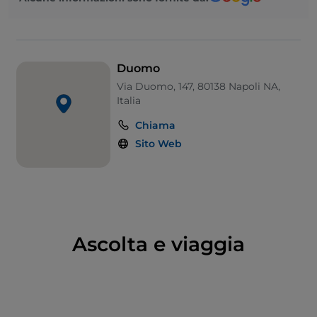
Camaino. L’interno ha
tre navate
pilastri su cui
appoggiano antiche semicolonne di granito, con i
busti dei vescovi del XVII e XVIII secolo. Nella navata
e nel transetto i soffitti lignei intagliati e dorati (del
Duomo
1621), incorniciano dipinti di pittori tardomanieristi. Di
Via Duomo, 147, 80138 Napoli NA,
Luca Giordano sono i santi tra i finestroni (a
Italia
eccezione di due di Francesco Solimena ai lati
Chiama
dell’arco absidale) e i sottostanti tondi con i patroni
Sito Web
di Napoli. Nella navata destra, ai lati della seconda
cappella, detta del Crocefisso, vi sono le due tombe
dei Caracciolo Pisquizi (XIV secolo) con le statue della
Mansuetudine e della Fortezza, attribuite a Tino di
Camaino. A seguire, la cappella del Tesoro di S.
Gennaro. Nel transetto destro si ammirano il sepolcro
Ascolta e viaggia
Sersale di Giuseppe Sammartino e la pala con
l’Assunta dipinta dal Perugino nel 1506 su
commissione del cardinale Oliviero Carafa, ritratto in
basso.