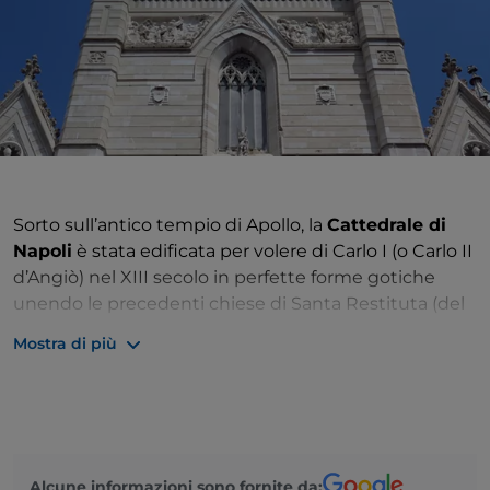
Sorto sull’antico tempio di Apollo, la
Cattedrale di
Napoli
è stata edificata per volere di Carlo I (o Carlo II
d’Angiò) nel XIII secolo in perfette forme gotiche
unendo le precedenti chiese di Santa Restituta (del
IV secolo) e Santa Stefania (degli inizi del VI secolo).
Mostra di più
Fu Roberto d’Angiò a completarne i lavori nel 1313.
Ricostruita più volte nel corso dei secoli, la facciata
del Duomo ha forme neogotiche con portali di
Antonio Baboccio (1407). Il portale centrale presenta
leoni stilofori (ovvero leoni alla base delle colonne)
Alcune informazioni sono fornite da:
del Trecento e una Madonna col Bambino di Tino di