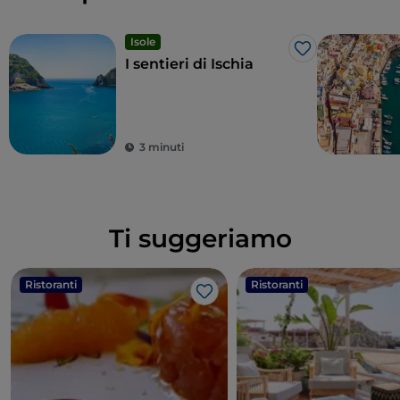
Isole
Like
I sentieri di Ischia
3 minuti
Ti suggeriamo
Ristoranti
Ristoranti
Like