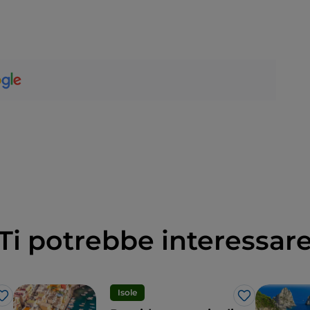
Ti potrebbe interessar
Isole
Like
Like