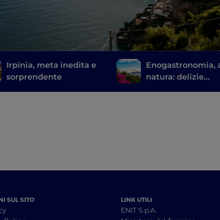
Irpinia, meta inedita e
Enogastronomia, a
sorprendente
natura: delizie
sorrentine
I SUL SITO
LINK UTILI
cy
ENIT S.p.A.