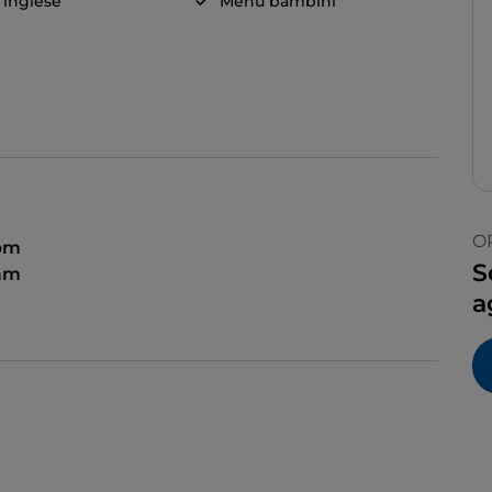
a inglese
Menù bambini
O
 pm
S
 am
a