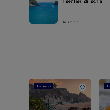
I sentieri di Ischia
3 minuti
Ristoranti
Ri
Like