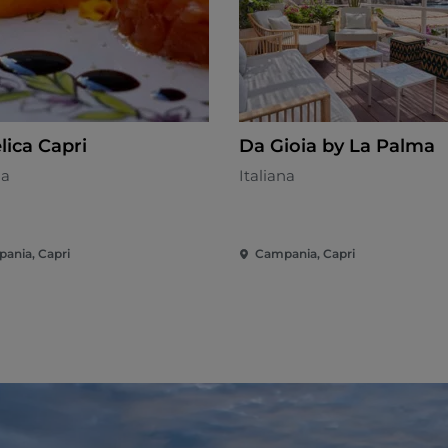
lica Capri
Da Gioia by La Palma
na
Italiana
ania, Capri
Campania, Capri