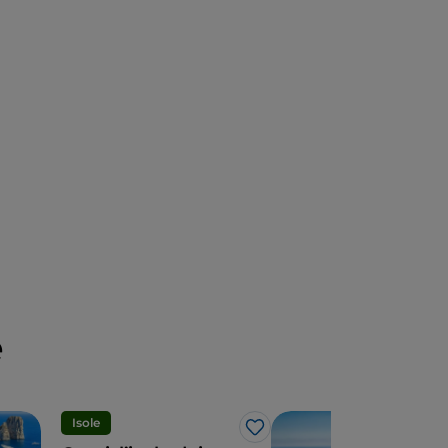
e
Isole
Isol
Like