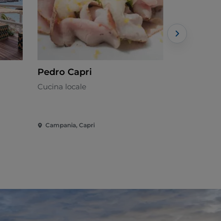
Pedro Capri
La Palett
Cucina locale
Campana -
Campania, Capri
Campania, 