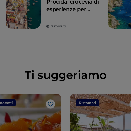
Procida, crocevia di
esperienze per
tutti i sensi
2 minuti
Ti suggeriamo
storanti
Ristoranti
Like