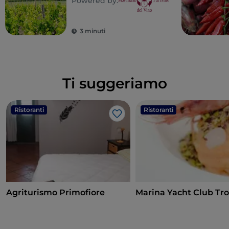
Powered by:
3 minuti
Ti suggeriamo
Ristoranti
Ristoranti
Like
Agriturismo Primofiore
Marina Yacht Club Tr