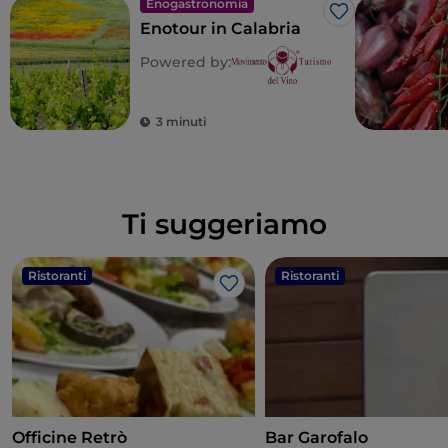
Enogastronomia
Like
Enotour in Calabria
Powered by:
3 minuti
Ti suggeriamo
Ristoranti
Ristoranti
Like
Officine Retrò
Bar Garofalo