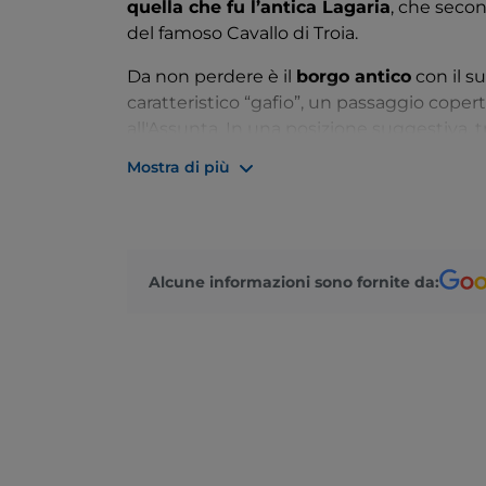
quella che fu l’antica Lagaria
, che seco
del famoso Cavallo di Troia.
Da non perdere è il
borgo antico
con il su
caratteristico “gafio”, un passaggio copert
all'Assunta. In una posizione suggestiva, 
sulla gola del Sinni, il centro è sovrastato 
Mostra di più
principale del paese. L’attuale aspetto s
era già esistente in epoca longobarda. Le
ospitarono una figura centrale nella vita 
del feudatario locale, fu protagonista di un
Alcune informazioni sono fornite da:
però riuscì a raggiungere vette altissime 
voci più originali e autentiche della lirica
letterario “Isabella Morra”
organizzatore 
poesia come chiave di comprensione del t
visitatori a scoprire le specificità del lu
L’Estate di Isabella
, con itinerari poetici
gastronomici.
Il Comune ricade nel territorio della
Igp
(I