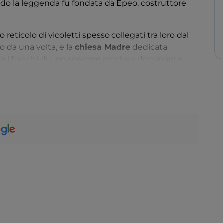
ndo la leggenda fu fondata da Epeo, costruttore
o reticolo di vicoletti spesso collegati tra loro dal
o da una volta, e la
chiesa Madre
dedicata
tra i fianchi di uno sperone roccioso dominante
dal
castello baronale dei Morra:
il monumento
i deve alla dominazione aragonese, ma il maniero
 sue mura, nella prima metà del XVI secolo,
di questo borgo: la
poetessa Isabella Morra
. Figlia
a vita tragica, breve e infelice, durante la quale
di poesia, tanto da essere considerata una delle
 femminile del ‘500. Il Comune ospita il
Parco
di numerosi eventi ed attività che utilizzano la
erritorio, con viaggi della memoria che portano i
ogo. Sempre in onore della poetessa si organizza
, spettacoli teatrali, esposizioni e appuntamenti
ndicazione geografica protetta) autorizzata a