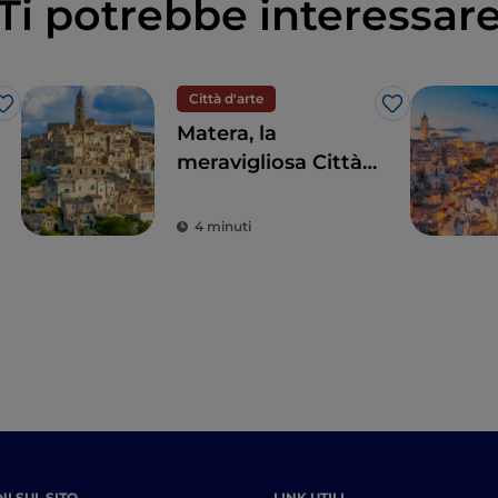
Ti potrebbe interessar
Città d'arte
Like
Like
Matera, la
meravigliosa Città
dei Sassi
Patrimonio
4 minuti
dell'Umanità
I SUL SITO
LINK UTILI