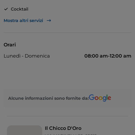
internazionali. Siamo il luogo ideale per i vostri
aperitivi, pause pranzo, serate karaoke e molto altro.
Cocktail
Mastercard
Mostra altri servizi
Visa
Tavoli all'aperto
Orari
Lunedì - Domenica
08:00 am-12:00 am
Alcune informazioni sono fornite da:
Il Chicco D'Oro