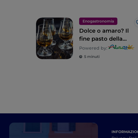
Enogastronomia
Dolce o amaro? Il
fine pasto della
tradizione
Powered by:
abruzzese
5 minuti
INFORMAZION