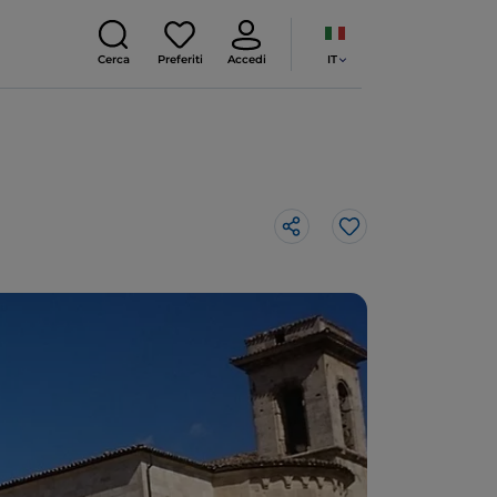
IT
Cerca
Preferiti
Accedi
Like