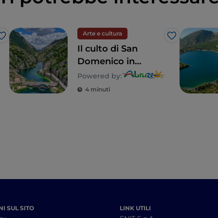
Arte e cultura
Like
Like
Il culto di San
Domenico in
Abruzzo: le
Powered by:
"fanoglie" di
4 minuti
Villalago
I SUL SITO
LINK UTILI