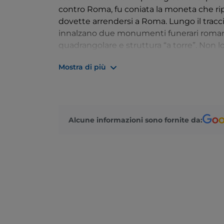
contro Roma, fu coniata la moneta che riport
dovette arrendersi a Roma. Lungo il tracciat
innalzano due monumenti funerari romani
quadrangolare e struttura “a torre”. Non l
monumenti più significativi dell’architett
Mostra di più
Basilica Valvense. Iniziata nel 1075 su 
come adattamento di una chiesa preesisten
Pelino (IV secolo), fu consacrata nel 1124.
Passeggiando tra i vicoli del centro storico
Alcune informazioni sono fornite da:
osservando i numerosi ritrovamenti lì cons
Archeologico
oggi intitolato a don Nicola