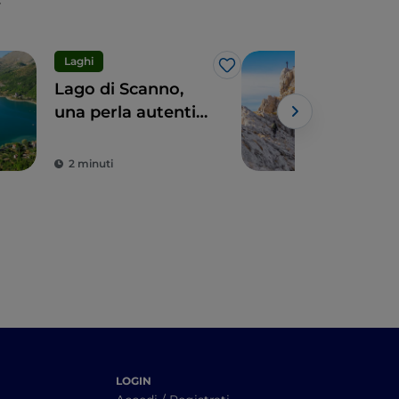
Laghi
Spo
Like
Lago di Scanno,
Gran
una perla autentica
vie
per amatori e
dell
sportivi
Abr
2 minuti
3 m
LOGIN