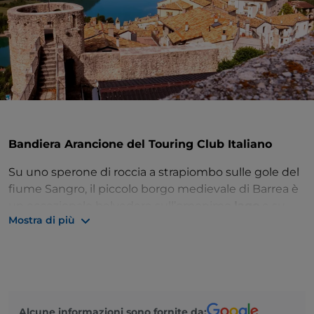
Bandiera Arancione del Touring Club Italiano
Su uno sperone di roccia a strapiombo sulle gole del
fiume Sangro, il piccolo borgo medievale di Barrea è
un eccezionale belvedere sull’omonimo
lago
e su
Mostra di più
alcune delle più belle e importanti montagne del
Parco Nazionale d'Abruzzo, Lazio e Molise.
Il
Castello
monumentale con le due torri, le
due
porte
(di Sopra e dii Sotto), la cinta difensiva formata
da case-mura sono segni della struttura urbanistica
medievale, perfettamente conservata, insieme al
Alcune informazioni sono fornite da: